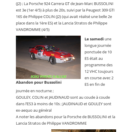
(J2) ; La Porsche 924 Carrera GT de Jean-Marc BUSSOLINI
est 3e (1er 4/5) à plus de 20s, suivi par la Peugeot 309 GTI
16S de Philippe COLIN (J2) (qui avait réalisé une belle 2e
place dans la 1ère ES) et la Lancia Stratos de Philippe
VANDROMME (4/5)
Le samedi
une
longue journée
ponctuée de 10
ES était au
programme des
12 VHC toujours
en course avec 2
Abandon pour Bussolini
ES en fin de
journée en nocturne ;
GOULEY, COLIN et JAUDINAUD sont au coude à coude
dans l’ES3 à moins de 10s ; JAUDINAUD et GOULEY sont
ex-aequo au général
A noter les abandons pour la Porsche de BUSSOLINI et la
Lancia Stratos de Philippe VANDROMME