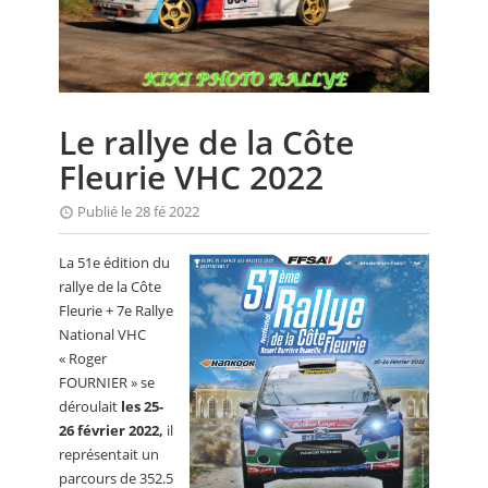
CALENDRIER
FOCUS
VIDEO
Le rallye de la Côte
ANNUAIRES
Fleurie VHC 2022
PETITES ANNONCES
Publié le 28 fé 2022
La 51e édition du
rallye de la Côte
Fleurie + 7e Rallye
National VHC
« Roger
FOURNIER » se
déroulait
les 25-
26 février 2022,
il
représentait un
parcours de 352.5