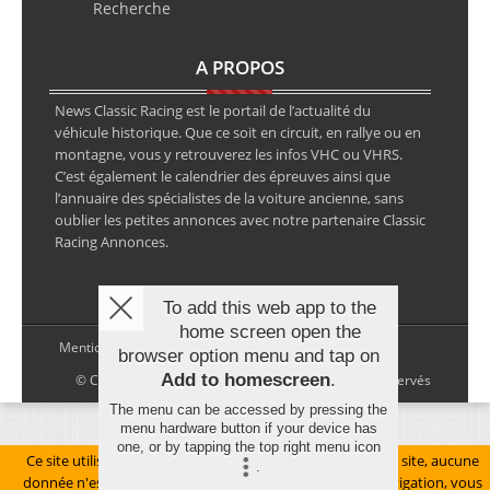
Recherche
A PROPOS
News Classic Racing est le portail de l’actualité du
véhicule historique. Que ce soit en circuit, en rallye ou en
montagne, vous y retrouverez les infos VHC ou VHRS.
C’est également le calendrier des épreuves ainsi que
l’annuaire des spécialistes de la voiture ancienne, sans
oublier les petites annonces avec notre partenaire Classic
Racing Annonces.
To add this web app to the
home screen open the
Mentions légales
browser option menu and tap on
Add to homescreen
.
© Copyright 2026 NewsClassicRacing, tous droits réservés
The menu can be accessed by pressing the
menu hardware button if your device has
one, or by tapping the top right menu icon
Ce site utilise des cookies pour le bon fonctionnement du site, aucune
.
donnée n'est collectée à ce titre. En poursuivant votre navigation, vous