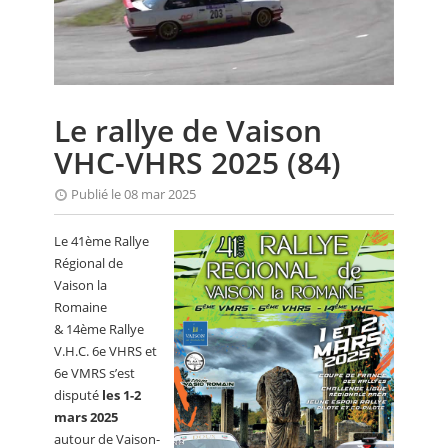
CALENDRIER
FOCUS
VIDEO
Le rallye de Vaison
ANNUAIRES
VHC-VHRS 2025 (84)
PETITES ANNONCES
Publié le 08 mar 2025
Le 41ème Rallye
Régional de
Vaison la
Romaine
& 14ème Rallye
V.H.C. 6e VHRS et
6e VMRS s’est
disputé
les 1-2
mars 2025
autour de Vaison-