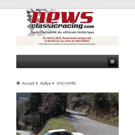
Accueil
Rallye
VHC/VHRS
CIRCUIT
RALLYE
MONTAGNE
EVÈNEMENTS