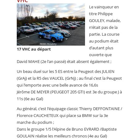
VHC
Le vainqueur en
titre Philippe
GOULEY, malade,
n’était pas de la
partie. La course
au podium était
d’autant plus
17 VHC au départ
ouverte que
David MAHE (2e l’an passé) était absent également ;
Un beau duel sur les 5 ES entre la Peugeot des JULIEN
(GrAj) et la R5 des VAUCEL (GrNj) ; au final c’est la Peugeot
qui l’emporte avec une belle avance de 16,6s
Jérôme DE MEYER (PEUGEOT 205 GTI) est 3e du groupe J à
11s (6e au Gal)
Au général, c’est l’équipage classic Thierry DEFFONTAINE /
Florence CAUCHETEUX qui place sa BMW sur la 3e
marche du podium ;
Dans le groupe 1/5 l’Alpine de Bruno EVRARD /Baptiste
GOULAIN réalise les meilleurs chronos (4e au Gal)