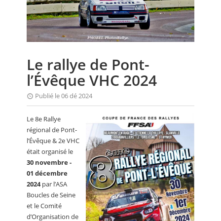
CALENDRIER
FOCUS
VIDEO
Le rallye de Pont-
ANNUAIRES
l’Évêque VHC 2024
PETITES ANNONCES
Publié le 06 dé 2024
Le 8e Rallye
régional de Pont-
l’Évêque & 2e VHC
était organisé le
30 novembre -
01 décembre
2024
par l’ASA
Boucles de Seine
et le Comité
d’Organisation de