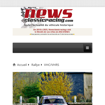
Accueil
Rallye
VHC/VHRS
CIRCUIT
RALLYE
MONTAGNE
EVÈNEMENTS