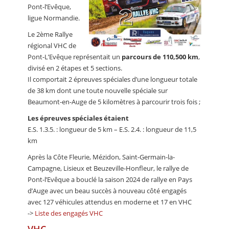
Pont-l’Evêque,
ligue Normandie.
Le 2ème Rallye
régional VHC de
Pont-L’Evêque représentait un
parcours de 110,500 km
,
divisé en 2 étapes et 5 sections.
Il comportait 2 épreuves spéciales d’une longueur totale
de 38 km dont une toute nouvelle spéciale sur
Beaumont-en-Auge de 5 kilomètres à parcourir trois fois ;
Les épreuves spéciales étaient
E.S. 1.3.5. : longueur de 5 km – E.S. 2.4. : longueur de 11,5
km
Après la Côte Fleurie, Mézidon, Saint-Germain-la-
Campagne, Lisieux et Beuzeville-Honfleur, le rallye de
Pont-l’Evêque a bouclé la saison 2024 de rallye en Pays
d’Auge avec un beau succès à nouveau côté engagés
avec 127 véhicules attendus en moderne et 17 en VHC
->
Liste des engagés VHC