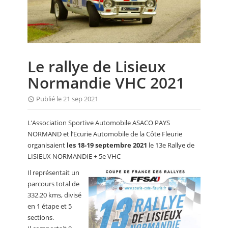
CALENDRIER
FOCUS
VIDEO
Le rallye de Lisieux
ANNUAIRES
Normandie VHC 2021
PETITES ANNONCES
Publié le 21 sep 2021
L’Association Sportive Automobile ASACO PAYS
NORMAND et l’Ecurie Automobile de la Côte Fleurie
organisaient
les 18-19 septembre 2021
le 13e Rallye de
LISIEUX NORMANDIE + 5e VHC
Il représentait un
parcours total de
332.20 kms, divisé
en 1 étape et 5
sections.