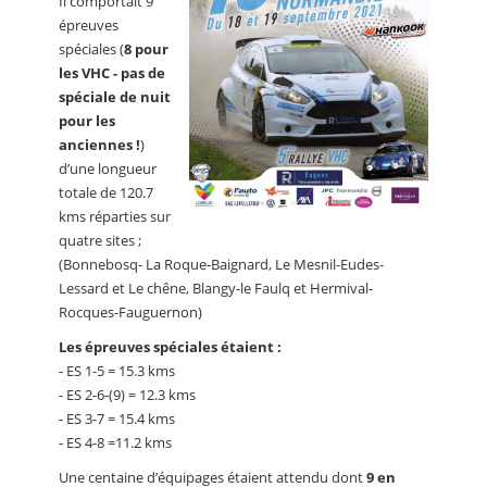
Il comportait 9
épreuves
spéciales (
8 pour
les VHC - pas de
spéciale de nuit
pour les
anciennes !
)
d’une longueur
totale de 120.7
kms réparties sur
quatre sites ;
(Bonnebosq- La Roque-Baignard, Le Mesnil-Eudes-
Lessard et Le chêne, Blangy-le Faulq et Hermival-
Rocques-Fauguernon)
Les épreuves spéciales étaient :
- ES 1-5 = 15.3 kms
- ES 2-6-(9) = 12.3 kms
- ES 3-7 = 15.4 kms
- ES 4-8 =11.2 kms
Une centaine d’équipages étaient attendu dont
9 en