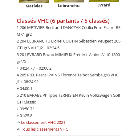
Evrard
Lebranchu
Metivier
Classés VHC (6 partants / 5 classés)
1 206 METIVIER Bertrand DANCZAK Cécilia Ford Escort RS
MK1 gr2
2 204 LEBRANCHU Lionel COUTIN Sébastien Peugeot 205
GTI grA VHC J2 + 02:24.5
3 201 EVRARD Bruno MIMIEUX Frédéric Alpine A110 1800
gr4/5
+ 04:24.7 / + 02:00.2
4 205 PIEL Pascal PAINS Florence Talbot Samba grB VHC
J1 + 08:24.9/
+ 04:00.1
5 210 BARABE Philippe TERNISIEN Kévin Volkswagen Golf
GTI Classic
+ 09:50.7/
+ 01:25.8
->
Le classement VHC 2021
->
Tous les classements VHC