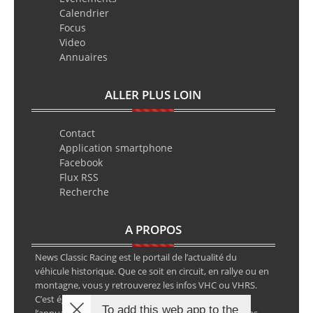
Calendrier
Focus
Video
Annuaires
ALLER PLUS LOIN
Contact
Application smartphone
Facebook
Flux RSS
Recherche
A PROPOS
News Classic Racing est le portail de l’actualité du
véhicule historique. Que ce soit en circuit, en rallye ou en
montagne, vous y retrouverez les infos VHC ou VHRS.
C’est également le calendrier des épreuves ainsi que
To add this web app to the
l’annuaire des spécialistes de la voiture ancienne, sans