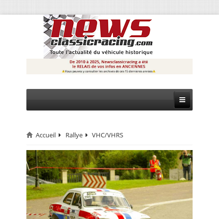
Accueil
Rallye
VHC/VHRS
CIRCUIT
RALLYE
MONTAGNE
EVÈNEMENTS