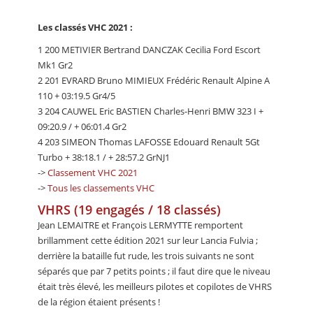
Les classés VHC 2021 :
1 200 METIVIER Bertrand DANCZAK Cecilia Ford Escort
Mk1 Gr2
2 201 EVRARD Bruno MIMIEUX Frédéric Renault Alpine A
110 + 03:19.5 Gr4/5
3 204 CAUWEL Eric BASTIEN Charles-Henri BMW 323 I +
09:20.9 / + 06:01.4 Gr2
4 203 SIMEON Thomas LAFOSSE Edouard Renault 5Gt
Turbo + 38:18.1 / + 28:57.2 GrNJ1
->
Classement VHC 2021
->
Tous les classements VHC
VHRS (19 engagés / 18 classés)
Jean LEMAITRE et François LERMYTTE remportent
brillamment cette édition 2021 sur leur Lancia Fulvia ;
derrière la bataille fut rude, les trois suivants ne sont
séparés que par 7 petits points ; il faut dire que le niveau
était très élevé, les meilleurs pilotes et copilotes de VHRS
de la région étaient présents !