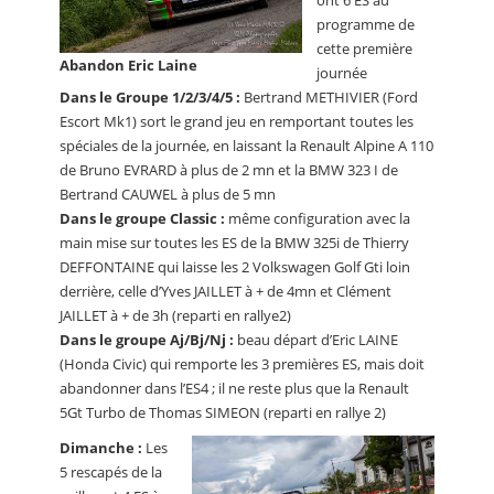
ont 6 ES au
programme de
cette première
Abandon Eric Laine
journée
Dans le Groupe 1/2/3/4/5 :
Bertrand METHIVIER (Ford
Escort Mk1) sort le grand jeu en remportant toutes les
spéciales de la journée, en laissant la Renault Alpine A 110
de Bruno EVRARD à plus de 2 mn et la BMW 323 I de
Bertrand CAUWEL à plus de 5 mn
Dans le groupe Classic :
même configuration avec la
main mise sur toutes les ES de la BMW 325i de Thierry
DEFFONTAINE qui laisse les 2 Volkswagen Golf Gti loin
derrière, celle d’Yves JAILLET à + de 4mn et Clément
JAILLET à + de 3h (reparti en rallye2)
Dans le groupe Aj/Bj/Nj :
beau départ d’Eric LAINE
(Honda Civic) qui remporte les 3 premières ES, mais doit
abandonner dans l’ES4 ; il ne reste plus que la Renault
5Gt Turbo de Thomas SIMEON (reparti en rallye 2)
Dimanche :
Les
5 rescapés de la