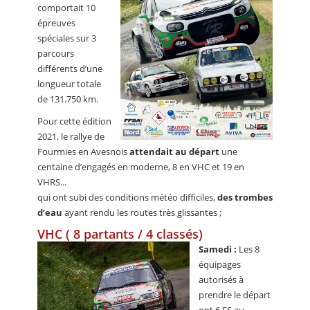
comportait 10
épreuves
spéciales sur 3
parcours
différents d’une
longueur totale
de 131.750 km.
Pour cette édition
2021, le rallye de
Fourmies en Avesnois
attendait au départ
une
centaine d’engagés en moderne, 8 en VHC et 19 en
VHRS...
qui ont subi des conditions météo difficiles,
des trombes
d’eau
ayant rendu les routes très glissantes ;
VHC ( 8 partants / 4 classés)
Samedi :
Les 8
équipages
autorisés à
prendre le départ