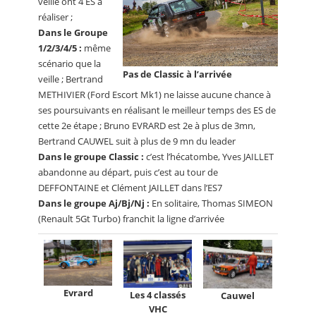
veille ont 4 ES à
réaliser ;
Dans le Groupe
1/2/3/4/5 :
même
scénario que la
Pas de Classic à l’arrivée
veille ; Bertrand
METHIVIER (Ford Escort Mk1) ne laisse aucune chance à
ses poursuivants en réalisant le meilleur temps des ES de
cette 2e étape ; Bruno EVRARD est 2e à plus de 3mn,
Bertrand CAUWEL suit à plus de 9 mn du leader
Dans le groupe Classic :
c’est l’hécatombe, Yves JAILLET
abandonne au départ, puis c’est au tour de
DEFFONTAINE et Clément JAILLET dans l’ES7
Dans le groupe Aj/Bj/Nj :
En solitaire, Thomas SIMEON
(Renault 5Gt Turbo) franchit la ligne d’arrivée
Evrard
Les 4 classés
Cauwel
VHC