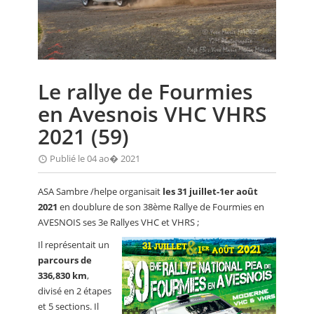
CALENDRIER
FOCUS
VIDEO
Le rallye de Fourmies
ANNUAIRES
en Avesnois VHC VHRS
PETITES ANNONCES
2021 (59)
Publié le 04 ao� 2021
ASA Sambre /helpe organisait
les 31 juillet-1er août
2021
en doublure de son 38ème Rallye de Fourmies en
AVESNOIS ses 3e Rallyes VHC et VHRS ;
Il représentait un
parcours de
336,830 km
,
divisé en 2 étapes
et 5 sections. Il