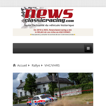
Accueil
Rallye
VHC/VHRS
CIRCUIT
RALLYE
MONTAGNE
EVÈNEMENTS