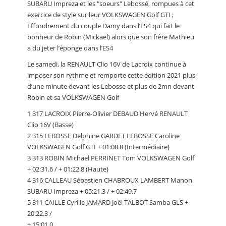
SUBARU Impreza et les "soeurs" Lebossé, rompues à cet
exercice de style sur leur VOLKSWAGEN Golf GTI ;
Effondrement du couple Damy dans l’ES4 qui fait le
bonheur de Robin (Mickaël) alors que son frère Mathieu
a du jeter l’éponge dans l’ES4
Le samedi, la RENAULT Clio 16V de Lacroix continue à
imposer son rythme et remporte cette édition 2021 plus
d’une minute devant les Lebosse et plus de 2mn devant
Robin et sa VOLKSWAGEN Golf
1 317 LACROIX Pierre-Olivier DEBAUD Hervé RENAULT
Clio 16V (Basse)
2 315 LEBOSSE Delphine GARDET LEBOSSE Caroline
VOLKSWAGEN Golf GTI + 01:08.8 (Intermédiaire)
3 313 ROBIN Michael PERRINET Tom VOLKSWAGEN Golf
+ 02:31.6 / + 01:22.8 (Haute)
4 316 CALLEAU Sébastien CHABROUX LAMBERT Manon
SUBARU Impreza + 05:21.3 / + 02:49.7
5 311 CAILLE Cyrille JAMARD Joël TALBOT Samba GLS +
20:22.3 /
+ 15:01.0