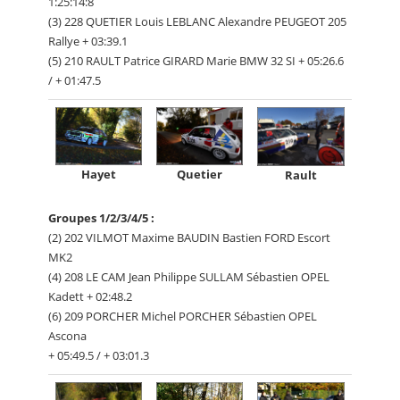
1:25:14:8
(3) 228 QUETIER Louis LEBLANC Alexandre PEUGEOT 205
Rallye + 03:39.1
(5) 210 RAULT Patrice GIRARD Marie BMW 32 SI + 05:26.6
/ + 01:47.5
Quetier
Hayet
Rault
Groupes 1/2/3/4/5 :
(2) 202 VILMOT Maxime BAUDIN Bastien FORD Escort
MK2
(4) 208 LE CAM Jean Philippe SULLAM Sébastien OPEL
Kadett + 02:48.2
(6) 209 PORCHER Michel PORCHER Sébastien OPEL
Ascona
+ 05:49.5 / + 03:01.3