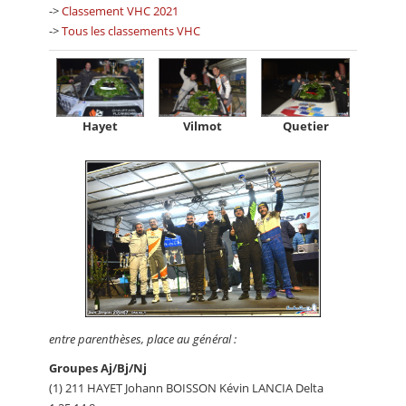
->
Classement VHC 2021
->
Tous les classements VHC
Hayet
Vilmot
Quetier
entre parenthèses, place au général :
Groupes Aj/Bj/Nj
(1) 211 HAYET Johann BOISSON Kévin LANCIA Delta