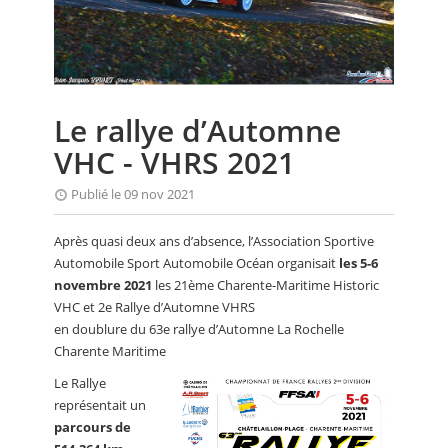
CALENDRIER
FOCUS
VIDEO
Le rallye d’Automne
ANNUAIRES
VHC - VHRS 2021
PETITES ANNONCES
Publié le 09 nov 2021
Après quasi deux ans d’absence, l’Association Sportive
Automobile Sport Automobile Océan organisait
les 5-6
novembre 2021
les 21ème Charente-Maritime Historic
VHC et 2e Rallye d’Automne VHRS
en doublure du 63e rallye d’Automne La Rochelle
Charente Maritime
Le Rallye
représentait un
parcours de