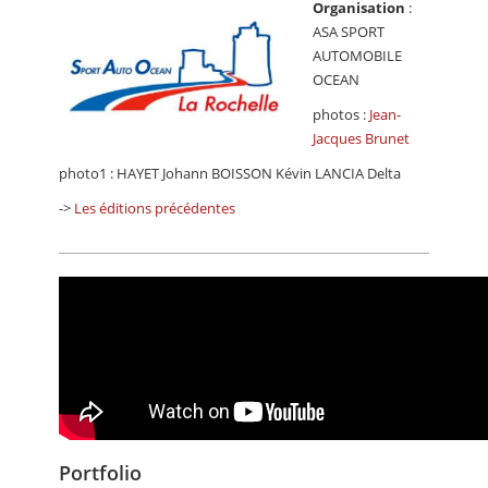
Organisation
:
ASA SPORT
AUTOMOBILE
OCEAN
photos :
Jean-
Jacques Brunet
photo1 : HAYET Johann BOISSON Kévin LANCIA Delta
->
Les éditions précédentes
Portfolio