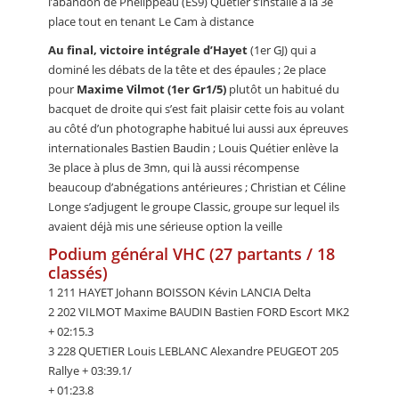
l’abandon de Phélippeau (ES9) Quétier s’installe à la 3e
place tout en tenant Le Cam à distance
Au final, victoire intégrale d’Hayet
(1er GJ) qui a
dominé les débats de la tête et des épaules ; 2e place
pour
Maxime Vilmot (1er Gr1/5)
plutôt un habitué du
bacquet de droite qui s’est fait plaisir cette fois au volant
au côté d’un photographe habitué lui aussi aux épreuves
internationales Bastien Baudin ; Louis Quétier enlève la
3e place à plus de 3mn, qui là aussi récompense
beaucoup d’abnégations antérieures ; Christian et Céline
Longe s’adjugent le groupe Classic, groupe sur lequel ils
avaient déjà mis une sérieuse option la veille
Podium général VHC (27 partants / 18
classés)
1 211 HAYET Johann BOISSON Kévin LANCIA Delta
2 202 VILMOT Maxime BAUDIN Bastien FORD Escort MK2
+ 02:15.3
3 228 QUETIER Louis LEBLANC Alexandre PEUGEOT 205
Rallye + 03:39.1/
+ 01:23.8