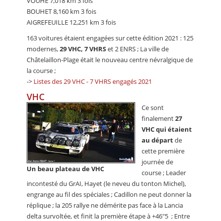
VOUHÉ 7,018 km 3 fois
BOUHET 8,160 km 3 fois
AIGREFEUILLE 12,251 km 3 fois
163 voitures étaient engagées sur cette édition 2021 : 125
modernes,
29 VHC, 7 VHRS
et 2 ENRS ; La ville de
Châtelaillon-Plage était le nouveau centre névralgique de
la course ;
->
Listes des 29 VHC - 7 VHRS engagés 2021
VHC
Ce sont
finalement
27
VHC qui étaient
au départ
de
cette première
journée de
Un beau plateau de VHC
course ; Leader
incontesté du GrAI, Hayet (le neveu du tonton Michel),
engrange au fil des spéciales ; Cadillon ne peut donner la
réplique ; la 205 rallye ne démérite pas face à la Lancia
delta survoltée, et finit la première étape à +46"5 ; Entre