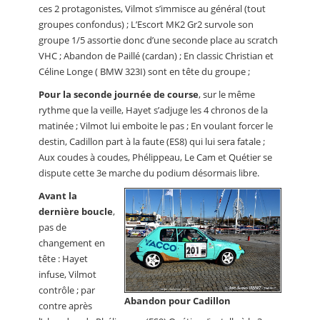
ces 2 protagonistes, Vilmot s’immisce au général (tout
groupes confondus) ; L’Escort MK2 Gr2 survole son
groupe 1/5 assortie donc d’une seconde place au scratch
VHC ; Abandon de Paillé (cardan) ; En classic Christian et
Céline Longe ( BMW 323I) sont en tête du groupe ;
Pour la seconde journée de course
, sur le même
rythme que la veille, Hayet s’adjuge les 4 chronos de la
matinée ; Vilmot lui emboite le pas ; En voulant forcer le
destin, Cadillon part à la faute (ES8) qui lui sera fatale ;
Aux coudes à coudes, Phélippeau, Le Cam et Quétier se
dispute cette 3e marche du podium désormais libre.
Avant la
dernière boucle
,
pas de
changement en
tête : Hayet
infuse, Vilmot
contrôle ; par
Abandon pour Cadillon
contre après