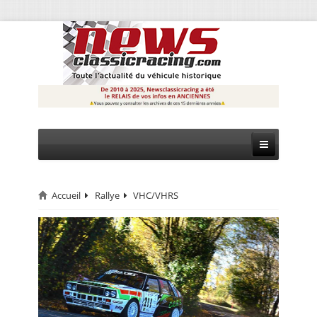
Accueil
Rallye
VHC/VHRS
CIRCUIT
RALLYE
MONTAGNE
EVÈNEMENTS