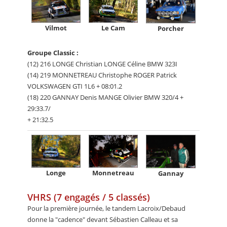
Vilmot
Le Cam
Porcher
Groupe Classic :
(12) 216 LONGE Christian LONGE Céline BMW 323I
(14) 219 MONNETREAU Christophe ROGER Patrick
VOLKSWAGEN GTI 1L6 + 08:01.2
(18) 220 GANNAY Denis MANGE Olivier BMW 320/4 +
29:33.7/
+ 21:32.5
Longe
Monnetreau
Gannay
VHRS (7 engagés / 5 classés)
Pour la première journée, le tandem Lacroix/Debaud
donne la "cadence" devant Sébastien Calleau et sa