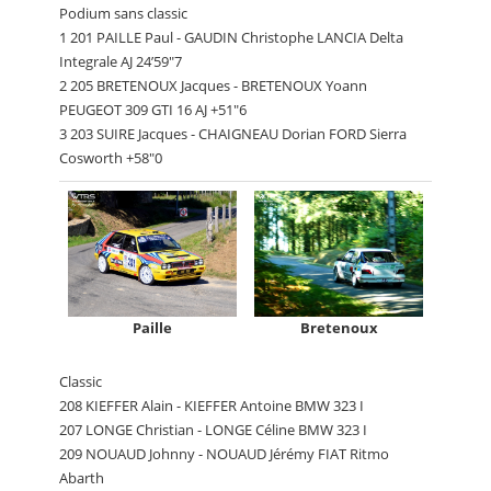
Podium sans classic
1 201 PAILLE Paul - GAUDIN Christophe LANCIA Delta
Integrale AJ 24’59"7
2 205 BRETENOUX Jacques - BRETENOUX Yoann
PEUGEOT 309 GTI 16 AJ +51"6
3 203 SUIRE Jacques - CHAIGNEAU Dorian FORD Sierra
Cosworth +58"0
Paille
Bretenoux
Classic
208 KIEFFER Alain - KIEFFER Antoine BMW 323 I
207 LONGE Christian - LONGE Céline BMW 323 I
209 NOUAUD Johnny - NOUAUD Jérémy FIAT Ritmo
Abarth