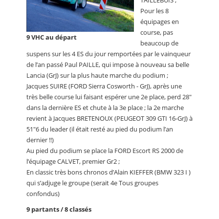
TAILLEBUIS ;
Pour les 8
équipages en
course, pas
9 VHC au départ
beaucoup de
suspens sur les 4 ES du jour remportées par le vainqueur
de l’an passé Paul PAILLE, qui impose à nouveau sa belle
Lancia (GrJ) sur la plus haute marche du podium ;
Jacques SUIRE (FORD Sierra Cosworth - GrJ), après une
très belle course lui faisant espérer une 2e place, perd 28"
dans la dernière ES et chute à la 3e place ; la 2e marche
revient à Jacques BRETENOUX (PEUGEOT 309 GTI 16-GrJ) à
51"6 du leader (il était resté au pied du podium l’an
dernier !!)
Au pied du podium se place la FORD Escort RS 2000 de
l’équipage CALVET, premier Gr2 ;
En classic très bons chronos d’Alain KIEFFER (BMW 323 I )
qui s’adjuge le groupe (serait 4e Tous groupes
confondus)
9 partants / 8 classés