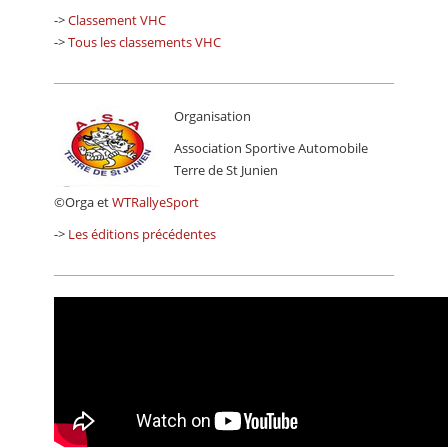
->
Classement VHC
->
Tous les classements VHC
Organisation
Association Sportive Automobile
Terre de St Junien
©Orga et
WTRallyeSport
->
Les éditions précédentes