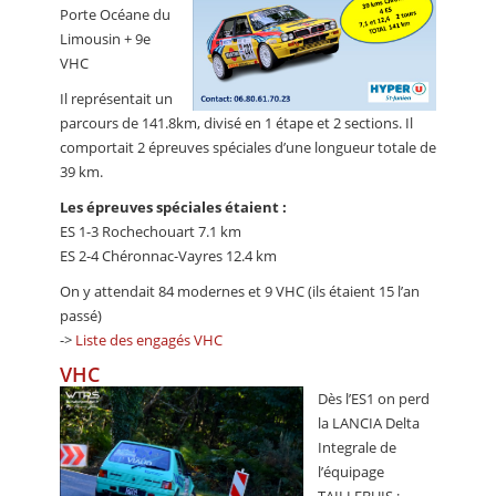
Porte Océane du
Limousin + 9e
VHC
Il représentait un
parcours de 141.8km, divisé en 1 étape et 2 sections. Il
comportait 2 épreuves spéciales d’une longueur totale de
39 km.
Les épreuves spéciales étaient :
ES 1-3 Rochechouart 7.1 km
ES 2-4 Chéronnac-Vayres 12.4 km
On y attendait 84 modernes et 9 VHC (ils étaient 15 l’an
passé)
->
Liste des engagés VHC
VHC
Dès l’ES1 on perd
la LANCIA Delta
Integrale de
l’équipage