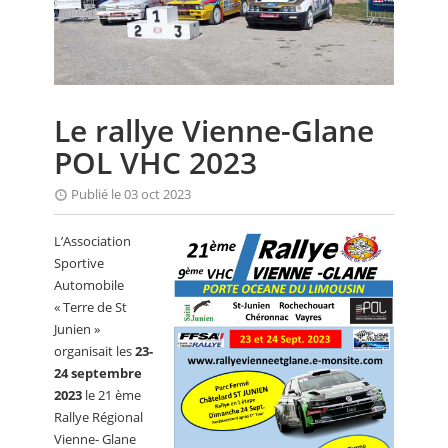
CALENDRIER
FOCUS
VIDEO
Le rallye Vienne-Glane
ANNUAIRES
POL VHC 2023
PETITES ANNONCES
Publié le 03 oct 2023
L’Association
Sportive
Automobile
« Terre de St
Junien »
organisait les
23-
24 septembre
2023
le 21 ème
Rallye Régional
Vienne- Glane