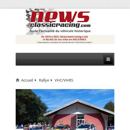
Accueil
Rallye
VHC/VHRS
CIRCUIT
RALLYE
MONTAGNE
EVÈNEMENTS