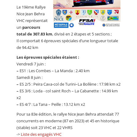
Le 19ème Rallye
Nice Jean Behra
VHC représentait
un
parcours
total de 307.83 km
, divisé en 2 étapes et 5 sections ;
Il comportait 6 épreuves spéciales d’une longueur totale
de 94.42 km
Les épreuves spéciales étaient :
Vendredi 7 juin :
–
ES1 : Les Combes – La Manda : 2.40 km
Samedi 8 juin :
–
ES 2/5 : Peïra Cava-col de Turini–La Bollène : 17.98 km x2
–
ES 3/6 : Loda - col saint Roch – La Cabanette : 14.99 km
x2
–
ES 4/7 : La Tana – Peille : 13.12 km x2
Pour sa 83e édition, le rallye Nice Jean Behra attendait 77
concurrents en moderne (87 en 2023) et 45 en historique
(stable) soit 23 VHC et 22 VHRS
->
Liste des engagés VHC