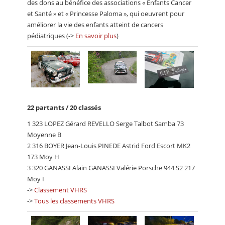
des dons au bénéfice des associations « Enfants Cancer
et Santé » et « Princesse Paloma », qui oeuvrent pour
améliorer la vie des enfants atteint de cancers
pédiatriques (->
En savoir plus
)
22 partants / 20 classés
1 323 LOPEZ Gérard REVELLO Serge Talbot Samba 73
Moyenne B
2 316 BOYER Jean-Louis PINEDE Astrid Ford Escort MK2
173 Moy H
3 320 GANASSI Alain GANASSI Valérie Porsche 944 S2 217
Moy I
->
Classement VHRS
->
Tous les classements VHRS