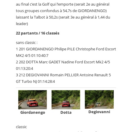
au final c’est la Golf qui l’emporte (serait 2e au général
tous groupes confondus à 54,7s de GIORDANENGO)
laissant la Talbot à 50,2s (serait 3e au général à 1,44 du
leader)
22 partants / 16 classés
sans classic :
1 201 GIORDANENGO Philipe PILE Christophe Ford Escort
MK2 4/5 01:10:40:7
2 202 DOTTA Marc GADET Nadine Ford Escort Mk2 4/5
01:13:20:4
3 212 DEGIOVANNI Romain PELLIER Antoine Renault 5
GT Turbo NJ 01:14:28:4
Degiovanni
Giordanengo
Dotta
classic