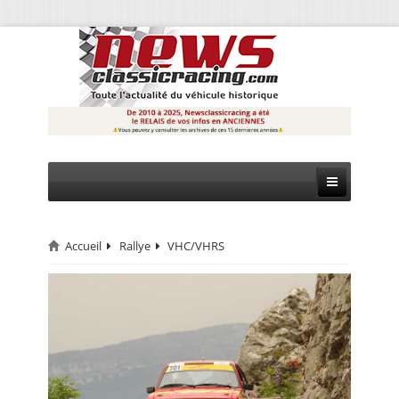
Accueil
Rallye
VHC/VHRS
CIRCUIT
RALLYE
MONTAGNE
EVÈNEMENTS