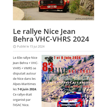
CALENDRIER
FOCUS
VIDEO
Le rallye Nice Jean
ANNUAIRES
Behra VHC-VHRS 2024
PETITES ANNONCES
Publié le 15 jui 2024
Le 83e rallye Nice
Jean Behra + VHC-
VHRS + VMRS se
disputait autour
de Nice dans les
Alpes-Maritimes
les
7-8 juin 2024
.
Ce rallye était
organisé par
l’ASAC Nice.