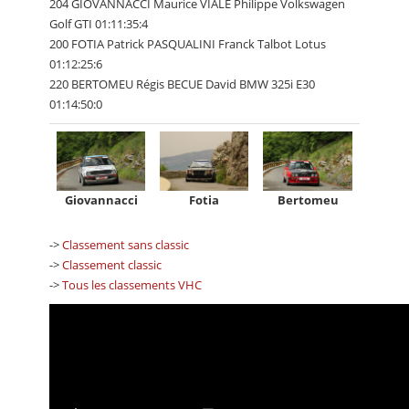
204 GIOVANNACCI Maurice VIALE Philippe Volkswagen
Golf GTI 01:11:35:4
200 FOTIA Patrick PASQUALINI Franck Talbot Lotus
01:12:25:6
220 BERTOMEU Régis BECUE David BMW 325i E30
01:14:50:0
Giovannacci
Fotia
Bertomeu
->
Classement sans classic
->
Classement classic
->
Tous les classements VHC