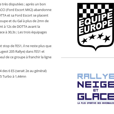
re très disputées ; après un bon
CCI (Ford Escort MK2) abandonne
DOTTA et sa Ford Escort se placent
roupe et du Gal à plus de 2mn de
nt à 12s de DOTTA avant la
ace à 30,3s ; Les trois équipages
stop de l’ES1, il ne reste plus que
eot 205 Rallye) dans l’ES1 et
ul de ce groupe à franchir la ligne
 des 6 ES (serait 2e au général)
 5 Turbo à 1,44mn