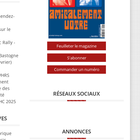
Rendez-
ur le
 Rally -
Feuilleter le magazine
 Bastogne
S'abonner
vrier)
Commander un numéro
 VHRS
nent
e des
RÉSEAUX SOCIAUX
ité
VHC 2025
VES
ANNONCES
orique
sic