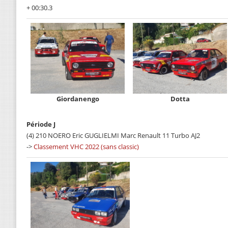
+ 00:30.3
Giordanengo
Dotta
Période J
(4) 210 NOERO Eric GUGLIELMI Marc Renault 11 Turbo AJ2
->
Classement VHC 2022 (sans classic)