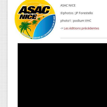
ASAC NICE
©photos : JP Forestello
photo1 : podium VHC
->
Les éditions précédentes