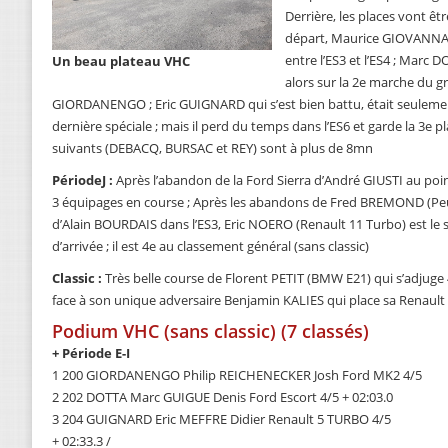
Derrière, les places vont êt
départ, Maurice GIOVANNA
entre l’ES3 et l’ES4 ; Marc 
Un beau plateau VHC
alors sur la 2e marche du g
GIORDANENGO ; Eric GUIGNARD qui s’est bien battu, était seuleme
dernière spéciale ; mais il perd du temps dans l’ES6 et garde la 3e pl
suivants (DEBACQ, BURSAC et REY) sont à plus de 8mn
PériodeJ :
Après l’abandon de la Ford Sierra d’André GIUSTI au point 
3 équipages en course ; Après les abandons de Fred BREMOND (Peug
d’Alain BOURDAIS dans l’ES3, Eric NOERO (Renault 11 Turbo) est le se
d’arrivée ; il est 4e au classement général (sans classic)
Classic :
Très belle course de Florent PETIT (BMW E21) qui s’adjuge 4
face à son unique adversaire Benjamin KALIES qui place sa Renault
Podium VHC (sans classic) (7 classés)
+ Période E-I
1 200 GIORDANENGO Philip REICHENECKER Josh Ford MK2 4/5
2 202 DOTTA Marc GUIGUE Denis Ford Escort 4/5 + 02:03.0
3 204 GUIGNARD Eric MEFFRE Didier Renault 5 TURBO 4/5
+ 02:33.3 /