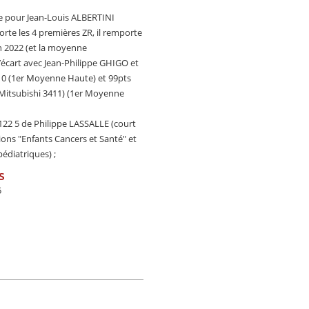
e pour Jean-Louis ALBERTINI
rte les 4 premières ZR, il remporte
on 2022 (et la moyenne
’écart avec Jean-Philippe GHIGO et
10 (1er Moyenne Haute) et 99pts
itsubishi 3411) (1er Moyenne
122 5 de Philippe LASSALLE (court
ons "Enfants Cancers et Santé" et
édiatriques) ;
s
5