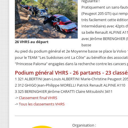
régularité !
Pratiquement un sans-faut
(Peugeot 205 GTI) qui rempo
très facilement cette éditi
Intermédiaire) avec 42pts d
sa belle Renault ALPINE A1
avec Jérôme BERENGHIER (M
26 VHRS au départ
basse
Au pied du podium général et 2e Moyenne basse se place la Volvo 
pour le TEAM "Les Suédoises ont La Côte" au bénéfice des associati
"Princesse Paloma" engagées dans la recherche contre les cancers p
Podium général VHRS - 26 partants - 23 classé
1 321 ALBERTINI Jean-Louis ALBERTINI Marie-Christine Peugeot 20
2 312 GHIGO Jean-Philippe MORELLI Patrick Renault ALPINE A110
3 325 BERENGHIER Jérôme CARATTI Claire Mitsubishi 3411
->
Classement final VHRS
->
Tous les classements VHRS
Organisation :