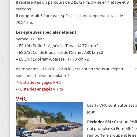
Il représentait un parcours de 245.72 km, divisé en 1 étape et 3
sections
Il comportait 6 épreuves spéciales d’une longueur totale de
79.54 km.
Les épreuves spéciales étaient :
Samedi 11 juin :
–
ES 1/4 : Peille-St Agnès-La Tana : 14.77 km x2
–
ES 2/5 : Col de Braus- col de l’Orme : 7.30 km x2
–
ES 3/6 : Lucéram-Coaraze : 17.70 km x2
81 ’moderne’ - 16 VHC - 29 VHRS étaient attendus au départ...
sous une chaleur accablante !
->
Liste des engagés VHC
->
Liste des engagés VHRS
VHC
Les 16 VHC sont autorisés à
jour
Périodes EàI :
C’est un Phi
qui propulse sa Ford MK2 en 
remporte le groupe et le gén