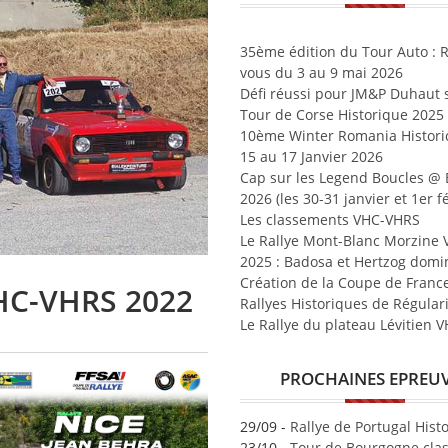
35ème édition du Tour Auto : 
vous du 3 au 9 mai 2026
Défi réussi pour JM&P Duhaut s
Tour de Corse Historique 2025
10ème Winter Romania Historic
15 au 17 Janvier 2026
Cap sur les Legend Boucles @
2026 (les 30-31 janvier et 1er fé
Les classements VHC-VHRS
Le Rallye Mont-Blanc Morzine
2025 : Badosa et Hertzog domi
Création de la Coupe de Franc
VHC-VHRS 2022
Rallyes Historiques de Régular
Le Rallye du plateau Lévitien 
PROCHAINES EPREU
29/09 -
Rallye de Portugal Hist
23/10 -
Tour de Bourgogne clas