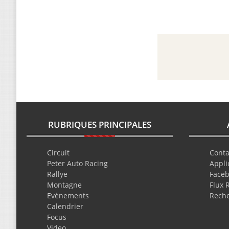
RUBRIQUES PRINCIPALES
Circuit
Conta
Peter Auto Racing
Appli
Rallye
Face
Montagne
Flux 
Evènements
Rech
Calendrier
Focus
Video