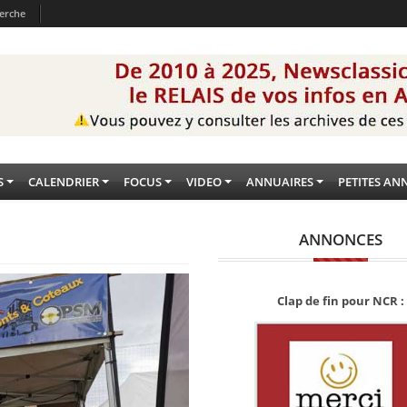
erche
S
CALENDRIER
FOCUS
VIDEO
ANNUAIRES
PETITES AN
ANNONCES
Clap de fin pour NCR :