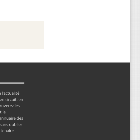
 l’actualité
en circuit, en
ouverez les
 le
’annuaire des
 sans oublier
rtenaire