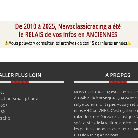
ALLER PLUS LOIN
A PROPOS
ct
News Classic Racing est le portail de
du véhicule historique. Que ce soit 
cation smartphone
rallye ou en montagne, vous y retr
book
infos VHC ou VHRS. C’est également
RSS
calendrier des épreuves ainsi que l
erche
spécialistes de la voiture ancienne,
les petites annonces avec notre pa
Classic Racing Annonces.