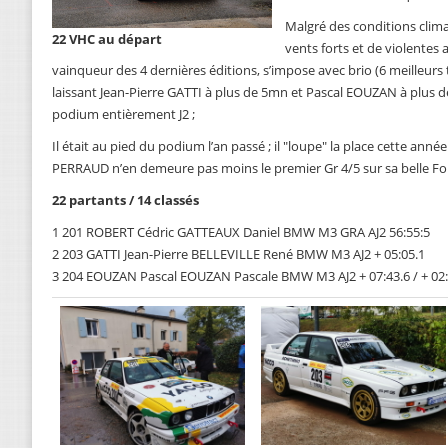
Malgré des conditions clima
22 VHC au départ
vents forts et de violentes 
vainqueur des 4 dernières éditions, s’impose avec brio (6 meilleurs
laissant Jean-Pierre GATTI à plus de 5mn et Pascal EOUZAN à plus d
podium entièrement J2 ;
Il était au pied du podium l’an passé ; il "loupe" la place cette ann
PERRAUD n’en demeure pas moins le premier Gr 4/5 sur sa belle F
22 partants / 14 classés
1 201 ROBERT Cédric GATTEAUX Daniel BMW M3 GRA AJ2 56:55:5
2 203 GATTI Jean-Pierre BELLEVILLE René BMW M3 AJ2 + 05:05.1
3 204 EOUZAN Pascal EOUZAN Pascale BMW M3 AJ2 + 07:43.6 / + 02