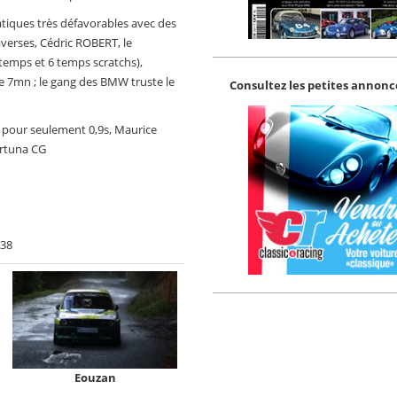
tiques très défavorables avec des
averses, Cédric ROBERT, le
 temps et 6 temps scratchs),
e 7mn ; le gang des BMW truste le
Consultez les petites annonce
ée pour seulement 0,9s, Maurice
ortuna CG
:38
Eouzan