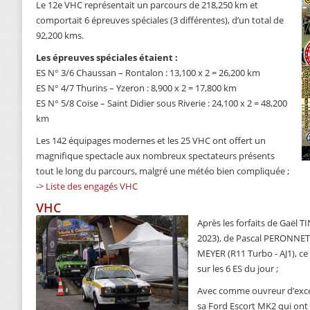
Le 12e VHC représentait un parcours de 218,250 km et
comportait 6 épreuves spéciales (3 différentes), d’un total de
92,200 kms.
Les épreuves spéciales étaient :
ES N° 3/6 Chaussan – Rontalon : 13,100 x 2 = 26,200 km
ES N° 4/7 Thurins – Yzeron : 8,900 x 2 = 17,800 km
ES N° 5/8 Coise – Saint Didier sous Riverie : 24,100 x 2 = 48,200
km
Les 142 équipages modernes et les 25 VHC ont offert un
magnifique spectacle aux nombreux spectateurs présents
tout le long du parcours, malgré une météo bien compliquée ;
->
Liste des engagés VHC
VHC
Après les forfaits de Gaël T
2023), de Pascal PERONNET 
MEYER (R11 Turbo - AJ1), ce
sur les 6 ES du jour ;
Avec comme ouvreur d’exce
sa Ford Escort MK2 qui ont 