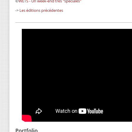
©
WETS - Un week-end très "spéciales"
->
Les éditions précédentes
Portfolio