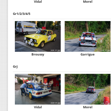
Vidal
Morel
Gr1/2/3/4/5
Broussy
Garrigue
GrJ
Vidal
Morel