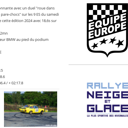
ionnante avec un duel "roue dans
 pare-chocs" sur les 9 ES du samedi
e cette édition 2024 avec 18,6s sur
e 2mn
e leur BMW au pied du podium
E
:5
8.6
.4 / + 02:17.8