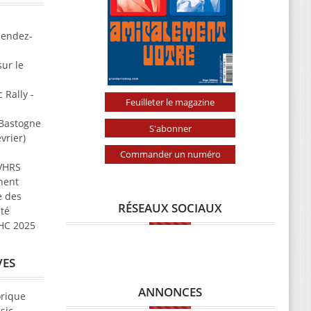
Rendez-
ur le
 Rally -
Feuilleter le magazine
 Bastogne
S'abonner
vrier)
Commander un numéro
 VHRS
nent
e des
RÉSEAUX SOCIAUX
ité
VHC 2025
VES
ANNONCES
orique
sic