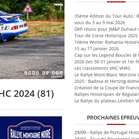
35ème édition du Tour Auto : 
vous du 3 au 9 mai 2026
Défi réussi pour JM&P Duhaut s
Tour de Corse Historique 2025
10ème Winter Romania Historic
15 au 17 Janvier 2026
Cap sur les Legend Boucles @
2026 (les 30-31 janvier et 1er fé
Les classements VHC-VHRS
Le Rallye Mont-Blanc Morzine
2025 : Badosa et Hertzog domi
Création de la Coupe de Franc
HC 2024 (81)
Rallyes Historiques de Régular
Le Rallye du plateau Lévitien 
PROCHAINES EPREU
29/09 -
Rallye de Portugal Hist
23/10 -
Tour de Bourgogne clas