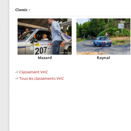
Classic :
Mazard
Raynal
->
Classement VHC
->
Tous les classements VHC