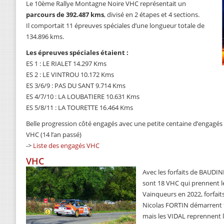
Le 10ème Rallye Montagne Noire VHC représentait un
parcours de 392.487 kms
, divisé en 2 étapes et 4 sections.
Il comportait 11 épreuves spéciales d’une longueur totale de
134.896 kms.
Les épreuves spéciales étaient :
ES 1 : LE RIALET 14.297 Kms
ES 2 : LE VINTROU 10.172 Kms
ES 3/6/9 : PAS DU SANT 9.714 Kms
ES 4/7/10 : LA LOUBATIERE 10.631 Kms
ES 5/8/11 : LA TOURETTE 16.464 Kms
Belle progression côté engagés avec une petite centaine d’engagé
VHC (14 l’an passé)
->
Liste des engagés VHC
VHC
Avec les forfaits de BAUDI
sont 18 VHC qui prennent le
Vainqueurs en 2022, forfait
Nicolas FORTIN démarrent f
mais les VIDAL reprennent 