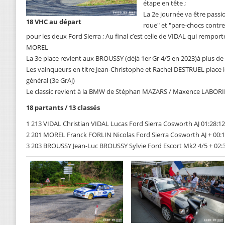
étape en tête ;
La 2e journée va être pass
18 VHC au départ
roue" et "pare-chocs contre
pour les deux Ford Sierra ; Au final c’est celle de VIDAL qui remport
MOREL
La 3e place revient aux BROUSSY (déjà 1er Gr 4/5 en 2023)à plus d
Les vainqueurs en titre Jean-Christophe et Rachel DESTRUEL plac
général (3e GrAj)
Le classic revient à la BMW de Stéphan MAZARS / Maxence LABORI
18 partants / 13 classés
1 213 VIDAL Christian VIDAL Lucas Ford Sierra Cosworth AJ 01:28:12
2 201 MOREL Franck FORLIN Nicolas Ford Sierra Cosworth AJ + 00:1
3 203 BROUSSY Jean-Luc BROUSSY Sylvie Ford Escort Mk2 4/5 + 02:36