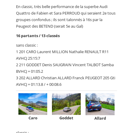
En classic, très belle performance de la superbe Audi
Quattro de Fabien et Sara PERROUD qui seraient 2e tous
groupes confondus ; ils sont talonnés à 16s par la
Peugeot des BETEND (serait 5e au Gal)
16 partants / 13 classés
sans classic :
1 201 CARO Laurent MILLION Nathalie RENAULT R11
AVHCJ 25:15:7
2 211 GODDET Denis SAUGRAIN Vincent TALBOT Samba
BVHCJ + 01:05.2
3 202 ALLARD Christian ALLARD Franck PEUGEOT 205 Gti
AVHCJ + 01:13.8 / + 00:08.6
Caro
Goddet
Allard
classic :