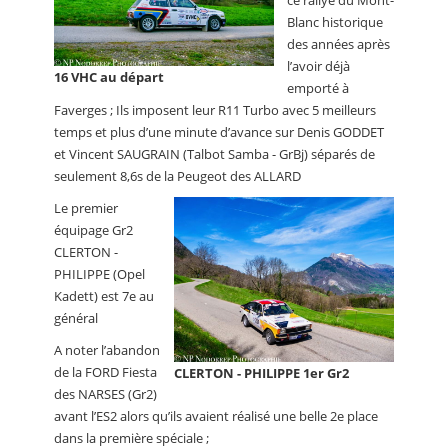
ce rallye du Mont-
Blanc historique
des années après
l’avoir déjà
16 VHC au départ
emporté à
Faverges ; Ils imposent leur R11 Turbo avec 5 meilleurs
temps et plus d’une minute d’avance sur Denis GODDET
et Vincent SAUGRAIN (Talbot Samba - GrBj) séparés de
seulement 8,6s de la Peugeot des ALLARD
Le premier
équipage Gr2
CLERTON -
PHILIPPE (Opel
Kadett) est 7e au
général
A noter l’abandon
de la FORD Fiesta
CLERTON - PHILIPPE 1er Gr2
des NARSES (Gr2)
avant l’ES2 alors qu’ils avaient réalisé une belle 2e place
dans la première spéciale ;