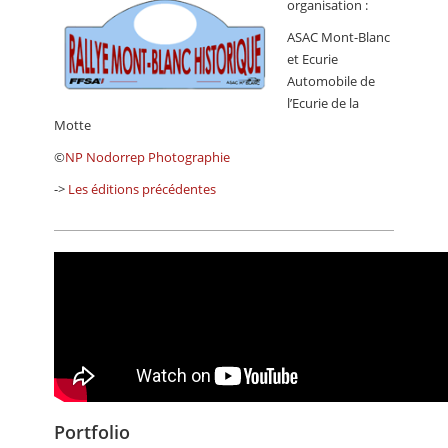
organisation :
ASAC Mont-Blanc
et Ecurie
Automobile de
l’Ecurie de la
Motte
©
NP Nodorrep Photographie
->
Les éditions précédentes
Portfolio