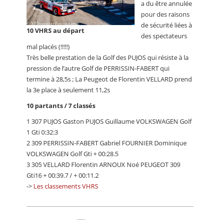
a du être annulée
pour des raisons
de sécurité liées à
10 VHRS au départ
des spectateurs
mal placés (!!!!!)
Très belle prestation de la Golf des PUJOS qui résiste à la
pression de l’autre Golf de PERRISSIN-FABERT qui
termine à 28,5s ; La Peugeot de Florentin VELLARD prend
la 3e place à seulement 11,2s
10 partants / 7 classés
1 307 PUJOS Gaston PUJOS Guillaume VOLKSWAGEN Golf
1 Gti 0:32:3
2 309 PERRISSIN-FABERT Gabriel FOURNIER Dominique
VOLKSWAGEN Golf Gti + 00:28.5
3 305 VELLARD Florentin ARNOUX Noé PEUGEOT 309
Gti16 + 00:39.7 / + 00:11.2
->
Les classements VHRS