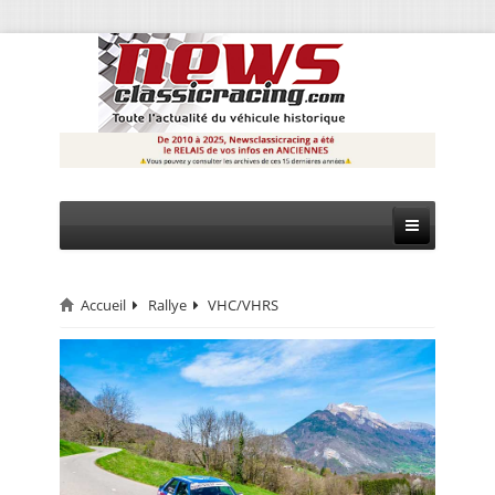
Accueil
Rallye
VHC/VHRS
CIRCUIT
RALLYE
MONTAGNE
EVÈNEMENTS