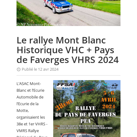
CALENDRIER
FOCUS
VIDEO
Le rallye Mont Blanc
ANNUAIRES
Historique VHC + Pays
PETITES ANNONCES
de Faverges VHRS 2024
Publié le 12 avr 2024
L’ASAC Mont-
Blanc et l’Ecurie
Automobile de
l’Ecurie de la
Motte,
organisaient les
38e et 1er VHRS -
VMRS Rallye