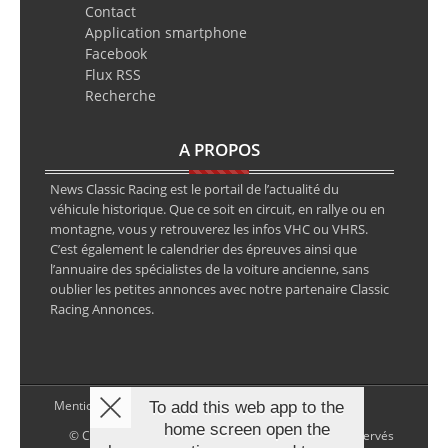
Contact
Application smartphone
Facebook
Flux RSS
Recherche
A PROPOS
News Classic Racing est le portail de l’actualité du
véhicule historique. Que ce soit en circuit, en rallye ou en
montagne, vous y retrouverez les infos VHC ou VHRS.
C’est également le calendrier des épreuves ainsi que
l’annuaire des spécialistes de la voiture ancienne, sans
oublier les petites annonces avec notre partenaire Classic
Racing Annonces.
Mentions légales
To add this web app to the
home screen open the
© Copyright 2026 NewsClassicRacing, tous droits réservés