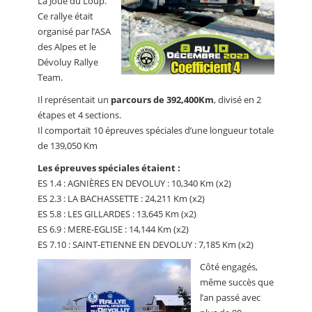
La Joue du Loup.
Ce rallye était
organisé par l’ASA
des Alpes et le
Dévoluy Rallye
Team.
Il représentait un
parcours de 392,400Km
, divisé en 2
étapes et 4 sections.
Il comportait 10 épreuves spéciales d’une longueur totale
de 139,050 Km
Les épreuves spéciales étaient :
ES 1.4 : AGNIÈRES EN DEVOLUY : 10,340 Km (x2)
ES 2.3 : LA BACHASSETTE : 24,211 Km (x2)
ES 5.8 : LES GILLARDES : 13,645 Km (x2)
ES 6.9 : MERE-EGLISE : 14,144 Km (x2)
ES 7.10 : SAINT-ETIENNE EN DEVOLUY : 7,185 Km (x2)
Côté engagés,
même succès que
l’an passé avec