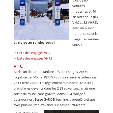
plus de 90
voitures
modernes et 40
en historique (08
VHC et 32 VHRS),
avec un public
nombreux... et la
neige... au rendez-
La neige au rendez-vous !
vous !!
->
Liste des engagés VHC
->
Liste des engagés VHRS
VHC
Après un départ en fanfare dès l’ES1 Serge GAROSI
(copiloté par Michel PERIN - voir son résumé ci-dessous)
voit Pierre CHABLOZ (également sur Mazda 323 GTX )
prendre les devants dans les 2 ES suivantes... mais une
sortie de route (sans gravité) dans l’ES4 l’oblige à
abandonner ; Serge GAROSI termine la première étape
avec plus de 3mn d’avance sur ses poursuivants