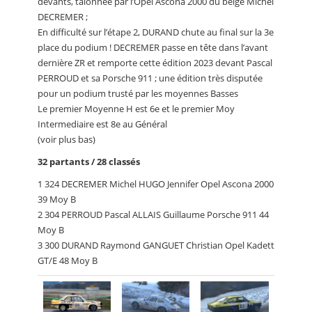
devants, talonnée par l’Opel Ascona 2000 du belge Michel
DECREMER ;
En difficulté sur l’étape 2, DURAND chute au final sur la 3e
place du podium ! DECREMER passe en tête dans l’avant
dernière ZR et remporte cette édition 2023 devant Pascal
PERROUD et sa Porsche 911 ; une édition très disputée
pour un podium trusté par les moyennes Basses
Le premier Moyenne H est 6e et le premier Moy
Intermediaire est 8e au Général
(voir plus bas)
32 partants / 28 classés
1 324 DECREMER Michel HUGO Jennifer Opel Ascona 2000
39 Moy B
2 304 PERROUD Pascal ALLAIS Guillaume Porsche 911 44
Moy B
3 300 DURAND Raymond GANGUET Christian Opel Kadett
GT/E 48 Moy B