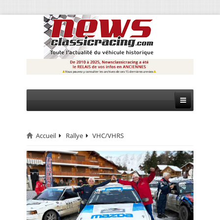
Accueil
Rallye
VHC/VHRS
CIRCUIT
RALLYE
MONTAGNE
EVÈNEMENTS