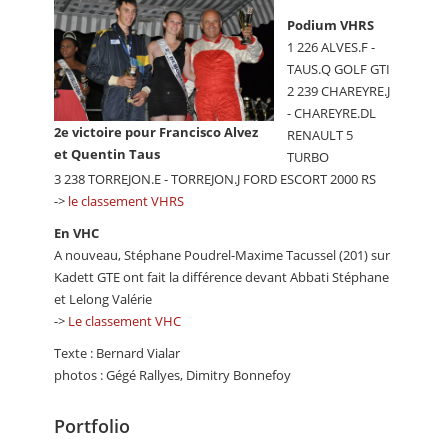
Podium VHRS
1 226 ALVES.F -
TAUS.Q GOLF GTI
2 239 CHAREYRE.J
- CHAREYRE.DL
2e victoire pour Francisco Alvez
RENAULT 5
et Quentin Taus
TURBO
3 238 TORREJON.E - TORREJON.J FORD ESCORT 2000 RS
->
le classement VHRS
En VHC
A nouveau, Stéphane Poudrel-Maxime Tacussel (201) sur
Kadett GTE ont fait la différence devant Abbati Stéphane
et Lelong Valérie
->
Le classement VHC
Texte : Bernard Vialar
photos : Gégé Rallyes, Dimitry Bonnefoy
Portfolio