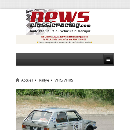
Accueil
Rallye
VHC/VHRS
CIRCUIT
RALLYE
MONTAGNE
EVÈNEMENTS