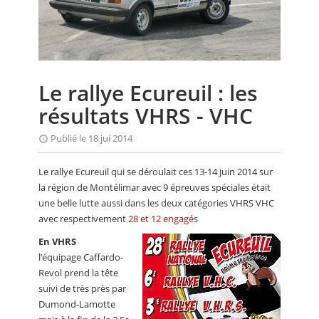
CALENDRIER
FOCUS
VIDEO
Le rallye Ecureuil : les
ANNUAIRES
résultats VHRS - VHC
PETITES ANNONCES
Publié le 18 jui 2014
Le rallye Ecureuil qui se déroulait ces 13-14 juin 2014 sur
la région de Montélimar avec 9 épreuves spéciales était
une belle lutte aussi dans les deux catégories VHRS VHC
avec respectivement
28 et 12 engagés
En VHRS
l’équipage Caffardo-
Revol prend la tête
suivi de très près par
Dumond-Lamotte