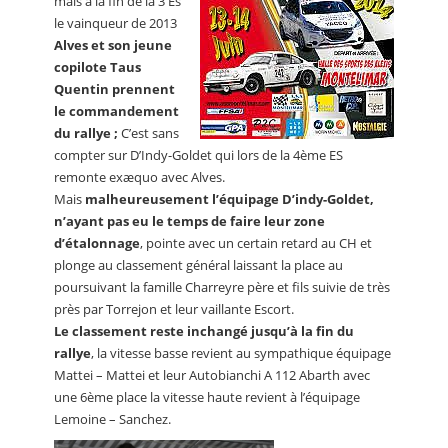
mais à la fin de la 3 Es
le vainqueur de 2013
Alves et son jeune
copilote Taus
Quentin prennent
le commandement
du rallye ;
C’est sans
compter sur D’Indy-Goldet qui lors de la 4ème ES
remonte exæquo avec Alves.
Mais
malheureusement l’équipage D’indy-Goldet,
n’ayant pas eu le temps de faire leur zone
d’étalonnage
, pointe avec un certain retard au CH et
plonge au classement général laissant la place au
poursuivant la famille Charreyre père et fils suivie de très
près par Torrejon et leur vaillante Escort.
Le classement reste inchangé jusqu’à la fin du
rallye
, la vitesse basse revient au sympathique équipage
Mattei – Mattei et leur Autobianchi A 112 Abarth avec
une 6ème place la vitesse haute revient à l’équipage
Lemoine – Sanchez.