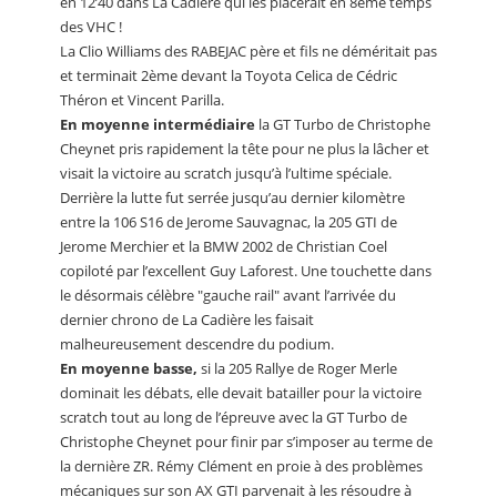
en 12’40 dans La Cadière qui les placerait en 8ème temps
des VHC !
La Clio Williams des RABEJAC père et fils ne déméritait pas
et terminait 2ème devant la Toyota Celica de Cédric
Théron et Vincent Parilla.
En moyenne intermédiaire
la GT Turbo de Christophe
Cheynet pris rapidement la tête pour ne plus la lâcher et
visait la victoire au scratch jusqu’à l’ultime spéciale.
Derrière la lutte fut serrée jusqu’au dernier kilomètre
entre la 106 S16 de Jerome Sauvagnac, la 205 GTI de
Jerome Merchier et la BMW 2002 de Christian Coel
copiloté par l’excellent Guy Laforest. Une touchette dans
le désormais célèbre "gauche rail" avant l’arrivée du
dernier chrono de La Cadière les faisait
malheureusement descendre du podium.
En moyenne basse,
si la 205 Rallye de Roger Merle
dominait les débats, elle devait batailler pour la victoire
scratch tout au long de l’épreuve avec la GT Turbo de
Christophe Cheynet pour finir par s’imposer au terme de
la dernière ZR. Rémy Clément en proie à des problèmes
mécaniques sur son AX GTI parvenait à les résoudre à