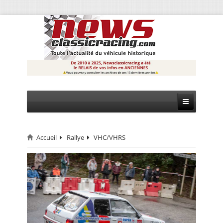
Accueil
Rallye
VHC/VHRS
CIRCUIT
RALLYE
MONTAGNE
EVÈNEMENTS