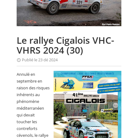
CALENDRIER
FOCUS
VIDEO
Le rallye Cigalois VHC-
ANNUAIRES
VHRS 2024 (30)
PETITES ANNONCES
Publié le 23 dé 2024
Annulé en
septembre en
raison des risques
inhérents au
phénomène
méditerranéen
qui devait
toucher les
contreforts
cévenols, le rallye