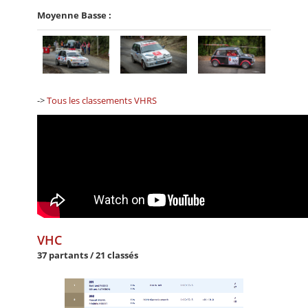
Moyenne Basse :
->
Tous les classements VHRS
VHC
37 partants / 21 classés