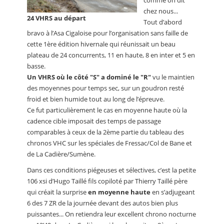
comme on dit
chez nous...
24 VHRS au départ
Tout d’abord
bravo à l’Asa Cigaloise pour l’organisation sans faille de
cette 1ère édition hivernale qui réunissait un beau
plateau de 24 concurrents, 11 en haute, 8 en inter et 5 en
basse.
Un VHRS où le côté "S" a dominé le "R"
vu le maintien
des moyennes pour temps sec, sur un goudron resté
froid et bien humide tout au long de l’épreuve.
Ce fut particulièrement le cas en moyenne haute où la
cadence cible imposait des temps de passage
comparables à ceux de la 2ème partie du tableau des
chronos VHC sur les spéciales de Fressac/Col de Bane et
de La Cadière/Sumène.
Dans ces conditions piégeuses et sélectives, c’est la petite
106 xsi d’Hugo Taillé fils copiloté par Thierry Taillé père
qui créait la surprise
en moyenne haute
en s’adjugeant
6 des 7 ZR de la journée devant des autos bien plus
puissantes... On retiendra leur excellent chrono nocturne