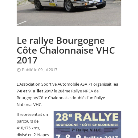
CALENDRIER
FOCUS
VIDEO
Le rallye Bourgogne
ANNUAIRES
Côte Chalonnaise VHC
PETITES ANNONCES
2017
Publié le 09 jui 2017
L’Association Sportive Automobile ASA 71 organisait
les
7-8 et 9 juillet 2017
le 28ème Rallye NPEA de
Bourgogne/Côte Chalonnaise doublé d’un Rallye
National VHC.
Il représentait un
parcours de
410,175 kms,
divisé en 2 étapes