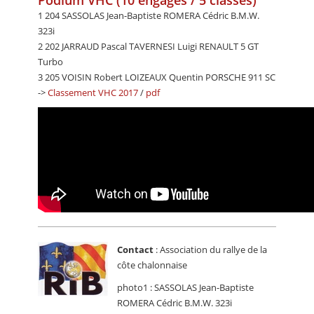
1 204 SASSOLAS Jean-Baptiste ROMERA Cédric B.M.W.
323i
2 202 JARRAUD Pascal TAVERNESI Luigi RENAULT 5 GT
Turbo
3 205 VOISIN Robert LOIZEAUX Quentin PORSCHE 911 SC
->
Classement VHC 2017
/
pdf
Contact
: Association du rallye de la
côte chalonnaise
photo1 : SASSOLAS Jean-Baptiste
ROMERA Cédric B.M.W. 323i