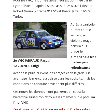
Pour les VHC, la journée de samedi est dominée par le
Lyonnais Jean-Baptiste Sassolas sur BMW 323 i, devant
Robert Voisin (Porsche 911 SC) et Pascal Jarraud R5 GT
Turbo.
Après la canicule
durant tout le
samedi, le
violente orage
dans la nuit,
place le
dimanche à une
2e VHC JARRAUD Pascal
météo peu
TAVERNESI Luigi
réjouissante,
avec de la pluie, du vent, des orages et de la grêle. Un
avantage : le mercure a baissé dans les cockpits, mais les
conditions de conduite deviennent plus difficiles
Ces nouvelles donnes n’ont pas remis en cause la
hiérarchie. Puisqu’on retrouve les mêmes sur le
podium
final VHC
:
Podium VHC (10 engagés / 5 classés)