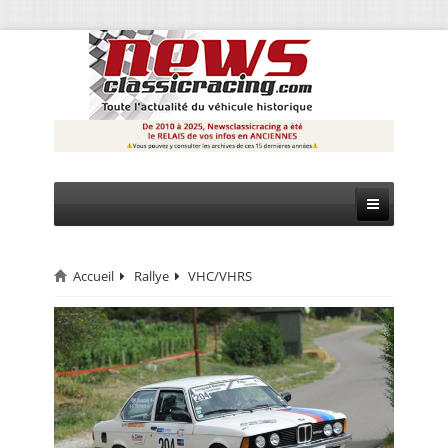
Accueil
Rallye
VHC/VHRS
CIRCUIT
RALLYE
MONTAGNE
EVÈNEMENTS