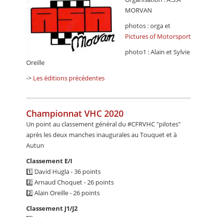
MORVAN
photos : orga et
Pictures of Motorsport
photo1 : Alain et Sylvie
Oreille
->
Les éditions précédentes
Championnat VHC 2020
Un point au classement général du #CFRVHC "pilotes"
après les deux manches inaugurales au Touquet et à
Autun
Classement E/I
1️⃣ David Hugla - 36 points
2️⃣ Arnaud Choquet - 26 points
2️⃣ Alain Oreille - 26 points
Classement J1/J2