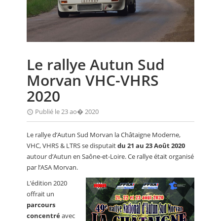
CALENDRIER
FOCUS
VIDEO
Le rallye Autun Sud
ANNUAIRES
Morvan VHC-VHRS
PETITES ANNONCES
2020
Publié le 23 ao� 2020
Le rallye d’Autun Sud Morvan la Châtaigne Moderne,
VHC, VHRS & LTRS se disputait
du 21 au 23 Août 2020
autour d’Autun en Saône-et-Loire. Ce rallye était organisé
par l’ASA Morvan.
L’édition 2020
offrait un
parcours
concentré
avec