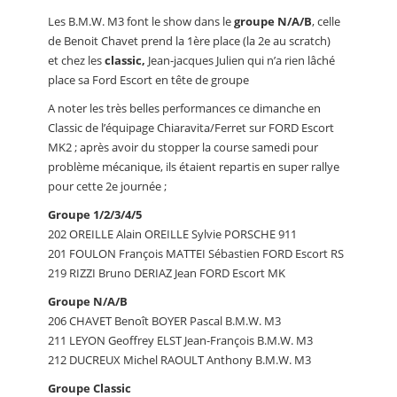
Les B.M.W. M3 font le show dans le
groupe N/A/B
, celle
de Benoit Chavet prend la 1ère place (la 2e au scratch)
et chez les
classic,
Jean-jacques Julien qui n’a rien lâché
place sa Ford Escort en tête de groupe
A noter les très belles performances ce dimanche en
Classic de l’équipage Chiaravita/Ferret sur FORD Escort
MK2 ; après avoir du stopper la course samedi pour
problème mécanique, ils étaient repartis en super rallye
pour cette 2e journée ;
Groupe 1/2/3/4/5
202 OREILLE Alain OREILLE Sylvie PORSCHE 911
201 FOULON François MATTEI Sébastien FORD Escort RS
219 RIZZI Bruno DERIAZ Jean FORD Escort MK
Groupe N/A/B
206 CHAVET Benoît BOYER Pascal B.M.W. M3
211 LEYON Geoffrey ELST Jean-François B.M.W. M3
212 DUCREUX Michel RAOULT Anthony B.M.W. M3
Groupe Classic