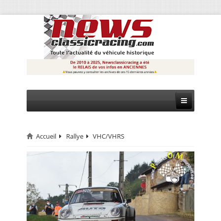
Accueil
Rallye
VHC/VHRS
CIRCUIT
RALLYE
MONTAGNE
EVÈNEMENTS