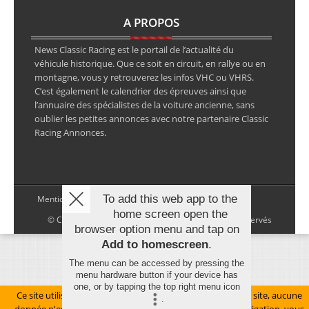
A PROPOS
News Classic Racing est le portail de l’actualité du
véhicule historique. Que ce soit en circuit, en rallye ou en
montagne, vous y retrouverez les infos VHC ou VHRS.
C’est également le calendrier des épreuves ainsi que
l’annuaire des spécialistes de la voiture ancienne, sans
oublier les petites annonces avec notre partenaire Classic
Racing Annonces.
To add this web app to the
Mentions légales
home screen open the
© Copyright 2026 NewsClassicRacing, tous droits réservés
browser option menu and tap on
Add to homescreen
.
The menu can be accessed by pressing the
menu hardware button if your device has
one, or by tapping the top right menu icon
Ce site utilise des cookies pour le bon fonctionnement du site, aucune
.