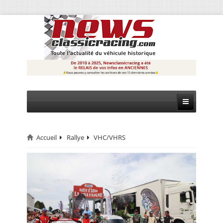
Accueil
Rallye
VHC/VHRS
CIRCUIT
RALLYE
MONTAGNE
EVÈNEMENTS