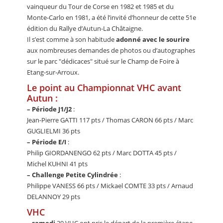
vainqueur du Tour de Corse en 1982 et 1985 et du
Monte-Carlo en 1981, a été l’invité d’honneur de cette 51e
édition du Rallye d’Autun-La Châtaigne.
Il s’est comme à son habitude
adonné avec le sourire
aux nombreuses demandes de photos ou d’autographes
sur le parc "dédicaces" situé sur le Champ de Foire à
Etang-sur-Arroux.
Le point au Championnat VHC avant
Autun :
–
Période J1/J2
:
Jean-Pierre GATTI 117 pts / Thomas CARON 66 pts / Marc
GUGLIELMI 36 pts
–
Période E/I
:
Philip GIORDANENGO 62 pts / Marc DOTTA 45 pts /
Michel KUHNI 41 pts
–
Challenge Petite Cylindrée
:
Philippe VANESS 66 pts / Mickael COMTE 33 pts / Arnaud
DELANNOY 29 pts
VHC
–
samedi
29 VHC ont pris le départ de la première étape