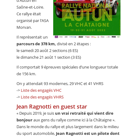
d’Autun en
Saône-et-Loire.
Ce rallye était
organisé par l’ASA
Morvan.
Il représentait un
parcours de 378 km,
divisé en 2 étapes :
le samedi 20 août 2 sections (6 ES)
le dimanche 21 août 1 section (3 ES)
Il comportait 9 épreuves spéciales d’une longueur totale
de 156 km.
On y attendait 93 modernes, 29 VHC et 41 VHRS
->
Liste des engagés VHC
->
Liste des engagés VHRS
Jean Ragnotti en guest star
« Depuis 2019, je suis
un vrai retraité qui vient dire
bonjour
aux gens du rallye comme ici à la Châtaigne ».
Dans le monde du rallye et plus largement dans le milieu
du sport automobile,
Jean Ragnotti est un pilote dont