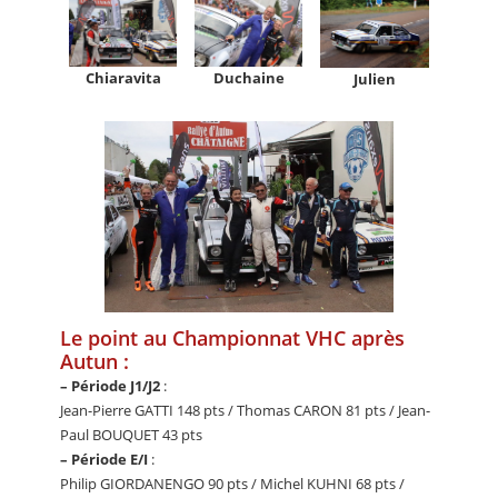
Chiaravita
Duchaine
Julien
Le point au Championnat VHC après
Autun :
–
Période J1/J2
:
Jean-Pierre GATTI 148 pts / Thomas CARON 81 pts / Jean-
Paul BOUQUET 43 pts
–
Période E/I
:
Philip GIORDANENGO 90 pts / Michel KUHNI 68 pts /