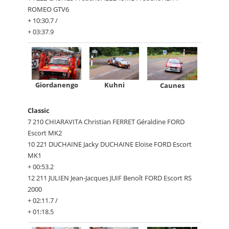
ROMEO GTV6
+ 10:30.7 /
+ 03:37.9
Giordanengo
Kuhni
Caunes
Classic
7 210 CHIARAVITA Christian FERRET Géraldine FORD
Escort MK2
10 221 DUCHAINE Jacky DUCHAINE Eloïse FORD Escort
MK1
+ 00:53.2
12 211 JULIEN Jean-Jacques JUIF Benoît FORD Escort RS
2000
+ 02:11.7 /
+ 01:18.5