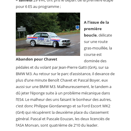
pour 6 ES au programme ;
A l’issue de la
première
boucle
, délicate
sur une route
gras-mouillée, la
course est
Abandon pour Chavet
dominée des
pédales et du volant par Jean-Pierre Gatti (GrA), sur sa
BMW M3. Au retour sur le parc d’assistance, il devance de
plus d’une minute Benoît Chavet et Pascal Boyer, eux
aussi sur une BMW M3. Malheureusement, le tandem a
dû jeter l’éponge suite à un problème mécanique dans
l’ES4. Le malheur des uns faisant le bonheur des autres,
c’est donc Philippe Giordanengo et sa Ford Escort MK2
(Gr4) qui récupèrent la deuxième place du classement
général. Pascal et Pascale Eouzan, les deux licenciés de
l’ASA Morvan, sont quatrième de 2’10 du leader.