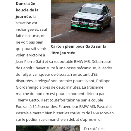
Dans la 2e
boucle de la
journée
, la
situation est
inchangée et, sauf
fait de course, on
ne voit pas bien
Carton plein pour Gatti sur la
qui pourrait venir
1ère journée
voler la victoire à
Jean-Pierre Gatti et sa redoutable BMW M3. Débarrassé
de Benoît Chavet suite à une casse mécanique, le leader
du rallye, vainqueur de 6 scratch en autant d’ES
disputées, a relégué son premier poursuivant, Philippe
Giordanengo à près de deux minutes. La troisième
marche du podium est pour le moment détenu par
Thierry Getto. Il est toutefois talonné par le couple
Eouzan à 12,5 secondes. Et avec leur BMW M3, Pascal et
Pascale aimerait bien hisser les couleurs de l’ASA Morvan
sur le podium ce dimanche en début d’après-midi.
Du coté des