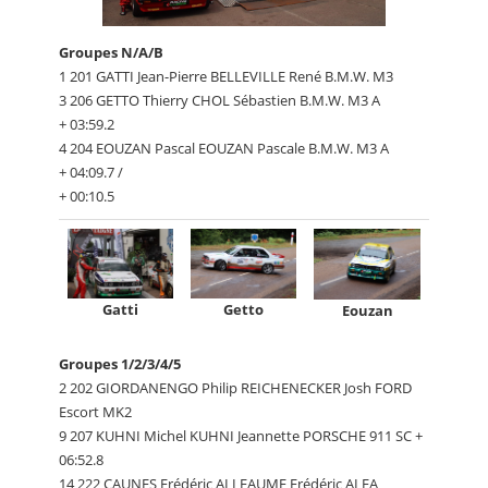
Groupes N/A/B
1 201 GATTI Jean-Pierre BELLEVILLE René B.M.W. M3
3 206 GETTO Thierry CHOL Sébastien B.M.W. M3 A
+ 03:59.2
4 204 EOUZAN Pascal EOUZAN Pascale B.M.W. M3 A
+ 04:09.7 /
+ 00:10.5
Gatti
Getto
Eouzan
Groupes 1/2/3/4/5
2 202 GIORDANENGO Philip REICHENECKER Josh FORD
Escort MK2
9 207 KUHNI Michel KUHNI Jeannette PORSCHE 911 SC +
06:52.8
14 222 CAUNES Frédéric ALLEAUME Frédéric ALFA