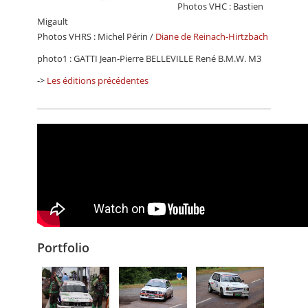
Photos VHC : Bastien
Migault
Photos VHRS : Michel Périn /
Diane de Reinach-Hirtzbach
photo1 : GATTI Jean-Pierre BELLEVILLE René B.M.W. M3
->
Les éditions précédentes
Portfolio