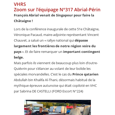
VHRS
Zoom sur l’équipage N°317 Abrial-Périn
François Abrial venait de Singapour pour faire la
Châtaigne !
Lors de la conférence inaugurale de cette 51e Châtaigne,
Véronique Pacaud, maire-adjointe représentant Vincent
Chauvet, a salué un « rallye national qui
dépasse
largement les frontières de notre région voire du
pays
». Et de faire remarquer un
important contingent
belge.
Mais parfois ils viennent de beaucoup plus loin d’outre-
Quiévrin pour s’élancer au volant de leur bolide les
spéciales morvandelles. C’est le cas du
Prince qatarien
Abdullah bin Khalifa Al-Thani, désormais habitué de la
mythique épreuve autunoise qui était copiloté en VHC
par Sabrina DE CASTELLI (FORD Escort N°224)