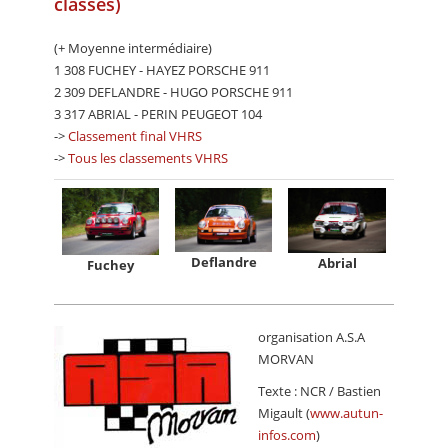
classés)
(+ Moyenne intermédiaire)
1 308 FUCHEY - HAYEZ PORSCHE 911
2 309 DEFLANDRE - HUGO PORSCHE 911
3 317 ABRIAL - PERIN PEUGEOT 104
->
Classement final VHRS
->
Tous les classements VHRS
Deflandre
Abrial
Fuchey
organisation A.S.A
MORVAN
Texte : NCR / Bastien
Migault (
www.autun-
infos.com
)