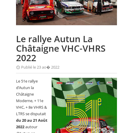
CALENDRIER
FOCUS
VIDEO
Le rallye Autun La
ANNUAIRES
Châtaigne VHC-VHRS
PETITES ANNONCES
2022
Publié le 23 ao� 2022
Le 51e rallye
d’Autun la
Châtaigne
Moderne, + 11e
VHC, + 8e VHRS &
LTRS se disputait
du 20 au 21 Août
2022
autour