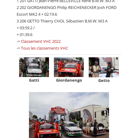
1 201 GATTI Jean-Pierre BELLEVILLE René B.M.W. M3 A
2 202 GIORDANENGO Philip REICHENECKER Josh FORD
Escort MK2 4 + 02:19.6
3 206 GETTO Thierry CHOL Sébastien B.M.W. M3 A
+ 03:59.2 /
+ 01:39.6
->
Classement VHC 2022
->
Tous les classements VHC
Gatti
Giordanengo
Getto