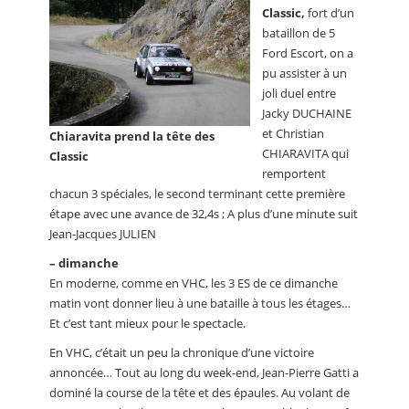
Classic,
fort d’un
bataillon de 5
Ford Escort, on a
pu assister à un
joli duel entre
Jacky DUCHAINE
et Christian
Chiaravita prend la tête des
CHIARAVITA qui
Classic
remportent
chacun 3 spéciales, le second terminant cette première
étape avec une avance de 32,4s ; A plus d’une minute suit
Jean-Jacques JULIEN
–
dimanche
En moderne, comme en VHC, les 3 ES de ce dimanche
matin vont donner lieu à une bataille à tous les étages…
Et c’est tant mieux pour le spectacle.
En VHC, c’était un peu la chronique d’une victoire
annoncée… Tout au long du week-end, Jean-Pierre Gatti a
dominé la course de la tête et des épaules. Au volant de