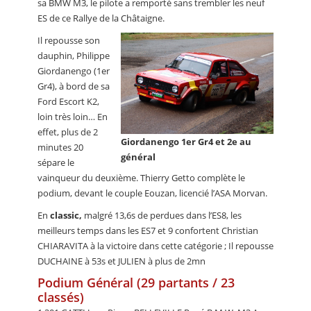
sa BMW M3, le pilote a remporté sans trembler les neuf
ES de ce Rallye de la Châtaigne.
Il repousse son
dauphin, Philippe
Giordanengo (1er
Gr4), à bord de sa
Ford Escort K2,
loin très loin… En
effet, plus de 2
Giordanengo 1er Gr4 et 2e au
minutes 20
général
sépare le
vainqueur du deuxième. Thierry Getto complète le
podium, devant le couple Eouzan, licencié l’ASA Morvan.
En
classic,
malgré 13,6s de perdues dans l’ES8, les
meilleurs temps dans les ES7 et 9 confortent Christian
CHIARAVITA à la victoire dans cette catégorie ; Il repousse
DUCHAINE à 53s et JULIEN à plus de 2mn
Podium Général (29 partants / 23
classés)