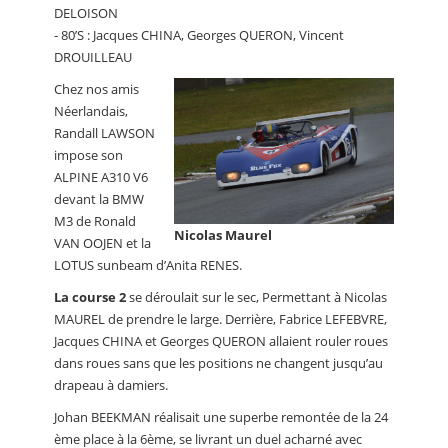
DELOISON
- 80’S : Jacques CHINA, Georges QUERON, Vincent
DROUILLEAU
Chez nos amis
Néerlandais,
Randall LAWSON
impose son
ALPINE A310 V6
devant la BMW
M3 de Ronald
Nicolas Maurel
VAN OOJEN et la
LOTUS sunbeam d’Anita RENES.
La course 2
se déroulait sur le sec, Permettant à Nicolas
MAUREL de prendre le large. Derrière, Fabrice LEFEBVRE,
Jacques CHINA et Georges QUERON allaient rouler roues
dans roues sans que les positions ne changent jusqu’au
drapeau à damiers.
Johan BEEKMAN réalisait une superbe remontée de la 24
ème place à la 6ème, se livrant un duel acharné avec