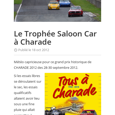
CALENDRIER
FOCUS
VIDEO
Le Trophée Saloon Car
ANNUAIRES
à Charade
PETITES ANNONCES
Publié le 18 oct 2012
Météo capricieuse pour ce grand prix historique de
CHARADE 2012 des 28-30 septembre 2012.
Si les essais libres
se déroulaient sur
le sec, les essais
qualificatifs
allaient avoir lieu
sous une fine
pluie qui allait