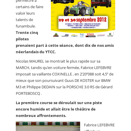
permettre à
certains de faire
valoir leurs
talents de
funambule.
Trente cinq
pilotes
prenaient part à cette séance, dont dix de nos amis
néerlandais du YTCC.
Nicolas MAUREL se montrait le plus rapide sur sa
MARCH, tandis qu’en voiture fermée, Fabrice LEFEBVRE
imposait sa vaillante COXINELLE , en 2’20’’088 soit 4,5’’ de
mieux que son poursuivant Guus DE KOSTER sur BMW
M3 et Philippe DEDAIN sur la PORSCHE 3.0 RS de Gérard
PORTEBOSCQ .
La première course se déroulait sur une piste
encore humide et allait être le théâtre de
nombreux affrontements.
Fabrice LEFEBVRE