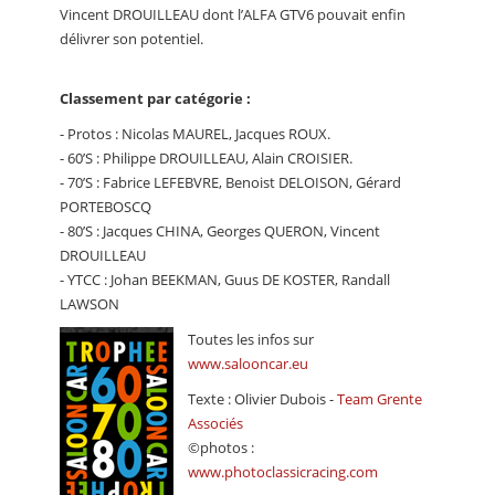
Vincent DROUILLEAU dont l’ALFA GTV6 pouvait enfin
délivrer son potentiel.
Classement par catégorie :
- Protos : Nicolas MAUREL, Jacques ROUX.
- 60’S : Philippe DROUILLEAU, Alain CROISIER.
- 70’S : Fabrice LEFEBVRE, Benoist DELOISON, Gérard
PORTEBOSCQ
- 80’S : Jacques CHINA, Georges QUERON, Vincent
DROUILLEAU
- YTCC : Johan BEEKMAN, Guus DE KOSTER, Randall
LAWSON
Toutes les infos sur
www.salooncar.eu
Texte : Olivier Dubois -
Team Grente
Associés
©photos :
www.photoclassicracing.com