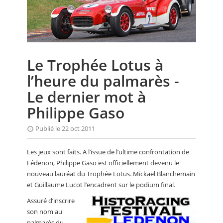
CALENDRIER
FOCUS
VIDEO
Le Trophée Lotus à
ANNUAIRES
l’heure du palmarès -
PETITES ANNONCES
Le dernier mot à
Philippe Gaso
Publié le 22 oct 2011
Les jeux sont faits. A l’issue de l’ultime confrontation de
Lédenon, Philippe Gaso est officiellement devenu le
nouveau lauréat du Trophée Lotus. Mickaël Blanchemain
et Guillaume Lucot l’encadrent sur le podium final.
Assuré d’inscrire
son nom au
palmarès du