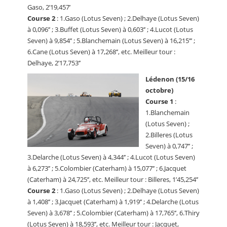
Gaso, 2’19,457’
Course 2
: 1.Gaso (Lotus Seven) ; 2.Delhaye (Lotus Seven)
à 0,096’’ ; 3.Buffet (Lotus Seven) à 0,603’’ ; 4.Lucot (Lotus
Seven) à 9,854’’ ; 5.Blanchemain (Lotus Seven) à 16,215’’’ ;
6.Cane (Lotus Seven) à 17,268’’, etc. Meilleur tour :
Delhaye, 2’17,753’’
Lédenon (15/16
octobre)
Course 1
:
1.Blanchemain
(Lotus Seven) ;
2.Billeres (Lotus
Seven) à 0,747’’ ;
3.Delarche (Lotus Seven) à 4,344’’ ; 4.Lucot (Lotus Seven)
à 6,273’’ ; 5.Colombier (Caterham) à 15,077’’ ; 6.Jacquet
(Caterham) à 24,725’’, etc. Meilleur tour : Billeres, 1’45,254’’
Course 2
: 1.Gaso (Lotus Seven) ; 2.Delhaye (Lotus Seven)
à 1,408’’ ; 3.Jacquet (Caterham) à 1,919’’ ; 4.Delarche (Lotus
Seven) à 3,678’’ ; 5.Colombier (Caterham) à 17,765’’, 6.Thiry
(Lotus Seven) à 18,593’’, etc. Meilleur tour : Jacquet,