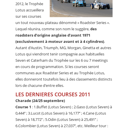
2012, le Trophée
Lotus accueillera
sur ses courses
un tout nouveau plateau dénommé « Roadster Series ».
Lequel réunira, comme son nom le suggère,
des
roadsters d’origine anglaise d’avant 1971
(exclusivement à moteur avant et à 4 cylindres)
.
Autant d’Austin, Triumph, MG, Morgan, Ginetta et autres
Lotus qui viendront tenir compagnie aux habituelles
Seven et Caterham du Trophée sur les 6 ou 7 meetings
en cours de programmation. Si les courses seront
communes aux Roadster Series et au Trophée Lotus,
elles donneront toutefois lieu à des classements distincts
lors de chacune d’entre elles.
LES DERNIERES COURSES 2011
Charade (24/25 septembre)
Course 1
: 1.Buffet (Lotus Seven) ; 2.Gaso (Lotus Seven) à
0,444’’ ; 3.Lucot (Lotus Seven) à 16,177’’ ; 4.Cane (Lotus
Seven) à 18,772’’ ; 5.Odin (Lotus Seven) à 25,491’’ ;
6.Colombier (Lotus Seven) à 27,037’’, etc. Meilleur tour :