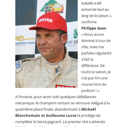
bataille a été
acharnée tout au
long de la saison
»,
confirme
Philippe Gaso
.
« Nous avons
dominé à tour de
rôle, mais ma
parfaite régularité
à fait la
différence. De
toute la saison, je
n’ai pas fini une
course hors du
podium ! ».
A l’inverse, pour avoir subi quelques défaillances
mécanique, le champion sortant se retrouve relégué à la
quatrième place finale, abandonnant à
Mickaël
Blanchemain et Guillaume Lucot
le privilège de
compléter le tiercé gagnant. Le premier cité a attendu