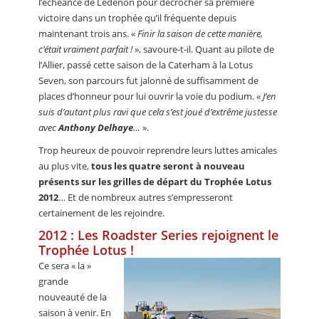
l’échéance de Lédenon pour décrocher sa première
victoire dans un trophée qu’il fréquente depuis
maintenant trois ans. «
Finir la saison de cette manière,
c’était vraiment parfait !
», savoure-t-il. Quant au pilote de
l’Allier, passé cette saison de la Caterham à la Lotus
Seven, son parcours fut jalonné de suffisamment de
places d’honneur pour lui ouvrir la voie du podium. «
J’en
suis d’autant plus ravi que cela s’est joué d’extrême justesse
avec
Anthony Delhaye
…
».
Trop heureux de pouvoir reprendre leurs luttes amicales
au plus vite,
tous les quatre seront à nouveau
présents sur les grilles de départ du Trophée Lotus
2012
… Et de nombreux autres s’empresseront
certainement de les rejoindre.
2012 : Les Roadster Series rejoignent le
Trophée Lotus !
Ce sera « la »
grande
nouveauté de la
saison à venir. En