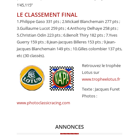
1’45,115’’
LE CLASSEMENT FINAL
1.Philippe Gaso 331 pts ; 2.Mickaël Blanchemain 277 pts ;
3.Guillaume Lucot 259 pts ; 4.Anthony Delhaye 258 pts ;
5.Christian Odin 223 pts ; 6.Benoît Thiry 182 pts ; 7.Yves
Guerry 159 pts ; 8.Jean-Jacques Billeres 153 pts ; 9.Jean-
Jacques Blanchemain 149 pts ; 10.Gilles colombier 137 pts,
etc (30 classés).
Retrouvez le trophée
Lotus sur
www.tropheelotus.fr
Texte : Jacques Furet
Photos :
www.photoclassicracing.com
ANNONCES