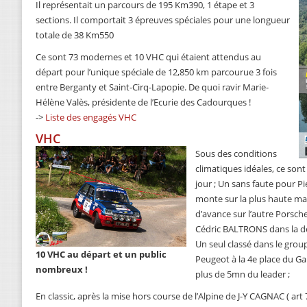
Il représentait un parcours de 195 Km390, 1 étape et 3
sections. Il comportait 3 épreuves spéciales pour une longueur
totale de 38 Km550
Ce sont 73 modernes et 10 VHC qui étaient attendus au
départ pour l’unique spéciale de 12,850 km parcourue 3 fois
entre Berganty et Saint-Cirq-Lapopie. De quoi ravir Marie-
Hélène Valès, présidente de l’Ecurie des Cadourques !
->
Liste des engagés VHC
VHC
Sous des conditions
climatiques idéales, ce sont
jour ; Un sans faute pour P
monte sur la plus haute ma
d’avance sur l’autre Porsche
Cédric BALTRONS dans la der
Un seul classé dans le grou
10 VHC au départ et un public
Peugeot à la 4e place du Ga
nombreux !
plus de 5mn du leader ;
En classic, après la mise hors course de l’Alpine de J-Y CAGNAC ( art 