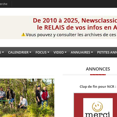
erche
S
CALENDRIER
FOCUS
VIDEO
ANNUAIRES
PETITES AN
ANNONCES
Clap de fin pour NCR :