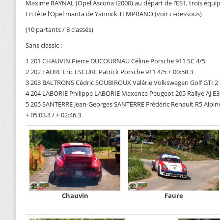
Maxime RAYNAL (Opel Ascona I2000) au départ de l’ES1, trois équip
En tête l’Opel manta de Yannick TEMPRANO (voir ci-dessous)
(10 partants / 8 classés)
Sans classic :
1 201 CHAUVIN Pierre DUCOURNAU Céline Porsche 911 SC 4/5
2 202 FAURE Eric ESCURE Patrick Porsche 911 4/5 + 00:58.3
3 203 BALTRONS Cédric SOUBIROUX Valérie Volkswagen Golf GTI 2 + 
4 204 LABORIE Philippe LABORIE Maxence Peugeot 205 Rallye AJ E3 00
5 205 SANTERRE Jean-Georges SANTERRE Frédéric Renault R5 Alpin
+ 05:03.4 / + 02:46.3
Chauvin
Faure