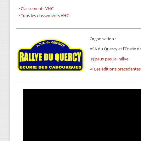
->
Classements VHC
->
Tous les classements VHC
Organisation :
ASA du Quercy et l’Ecurie 
©
J’peux pas j’ai rallye
->
Les éditions précédentes