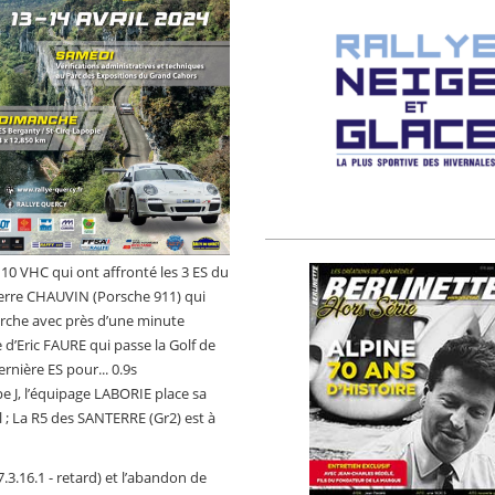
 10 VHC qui ont affronté les 3 ES du
ierre CHAUVIN (Porsche 911) qui
rche avec près d’une minute
 d’Eric FAURE qui passe la Golf de
nière ES pour... 0.9s
pe J, l’équipage LABORIE place sa
l ; La R5 des SANTERRE (Gr2) est à
7.3.16.1 - retard) et l’abandon de