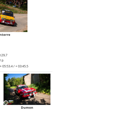
nterre
:29,7
7.9
5:53.4 / + 03:45.5
Dumon