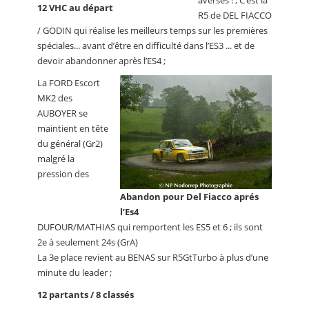
averses ! ; C’est la
12 VHC au départ
R5 de DEL FIACCO
/ GODIN qui réalise les meilleurs temps sur les premières
spéciales... avant d’être en difficulté dans l’ES3 ... et de
devoir abandonner après l’ES4 ;
La FORD Escort
MK2 des
AUBOYER se
maintient en tête
du général (Gr2)
malgré la
pression des
Abandon pour Del Fiacco aprés
l’Es4
DUFOUR/MATHIAS qui remportent les ES5 et 6 ; ils sont
2e à seulement 24s (GrA)
La 3e place revient au BENAS sur R5GtTurbo à plus d’une
minute du leader ;
12 partants / 8 classés