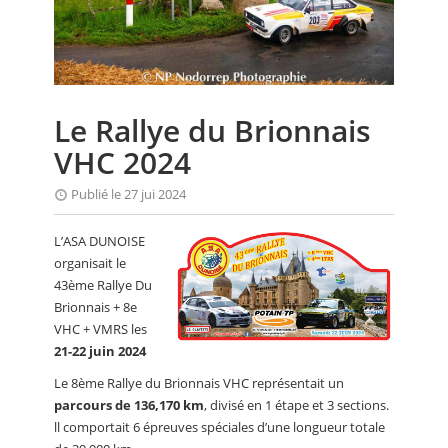
CALENDRIER
FOCUS
VIDEO
Le Rallye du Brionnais
ANNUAIRES
VHC 2024
PETITES ANNONCES
Publié le 27 jui 2024
L’ASA DUNOISE
organisait le
43ème Rallye Du
Brionnais + 8e
VHC + VMRS les
21-22 juin 2024
Le 8ème Rallye du Brionnais VHC représentait un
parcours de 136,170 km
, divisé en 1 étape et 3 sections.
ll comportait 6 épreuves spéciales d’une longueur totale