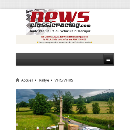
Accueil
Rallye
VHC/VHRS
CIRCUIT
RALLYE
MONTAGNE
EVÈNEMENTS