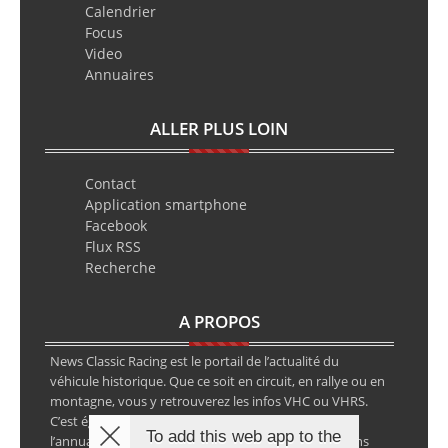
Calendrier
Focus
Video
Annuaires
ALLER PLUS LOIN
Contact
Application smartphone
Facebook
Flux RSS
Recherche
A PROPOS
News Classic Racing est le portail de l’actualité du
véhicule historique. Que ce soit en circuit, en rallye ou en
montagne, vous y retrouverez les infos VHC ou VHRS.
C’est également le calendrier des épreuves ainsi que
To add this web app to the
l’annuaire des spécialistes de la voiture ancienne, sans