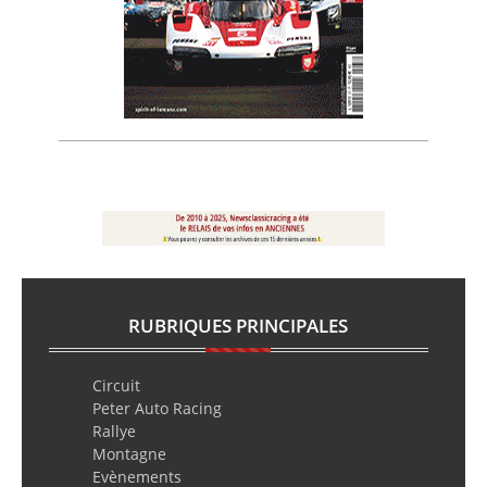
RUBRIQUES PRINCIPALES
Circuit
Peter Auto Racing
Rallye
Montagne
Evènements