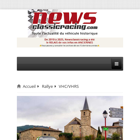
Accueil
Rallye
VHC/VHRS
CIRCUIT
RALLYE
MONTAGNE
EVÈNEMENTS