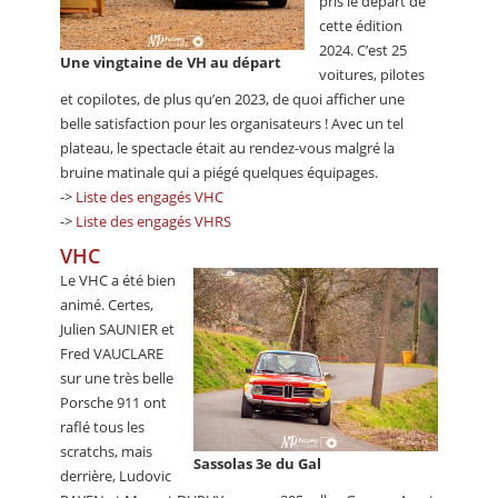
pris le départ de
cette édition
2024. C’est 25
Une vingtaine de VH au départ
voitures, pilotes
et copilotes, de plus qu’en 2023, de quoi afficher une
belle satisfaction pour les organisateurs ! Avec un tel
plateau, le spectacle était au rendez-vous malgré la
bruine matinale qui a piégé quelques équipages.
->
Liste des engagés VHC
->
Liste des engagés VHRS
VHC
Le VHC a été bien
animé. Certes,
Julien SAUNIER et
Fred VAUCLARE
sur une très belle
Porsche 911 ont
raflé tous les
scratchs, mais
Sassolas 3e du Gal
derrière, Ludovic