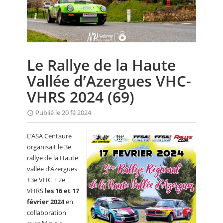
CALENDRIER
FOCUS
VIDEO
Le Rallye de la Haute
ANNUAIRES
Vallée d’Azergues VHC-
PETITES ANNONCES
VHRS 2024 (69)
Publié le 20 fé 2024
L’ASA Centaure
organisait le 3e
rallye de la Haute
vallée d’Azergues
+3e VHC + 2e
VHRS
les 16 et 17
février 2024
en
collaboration