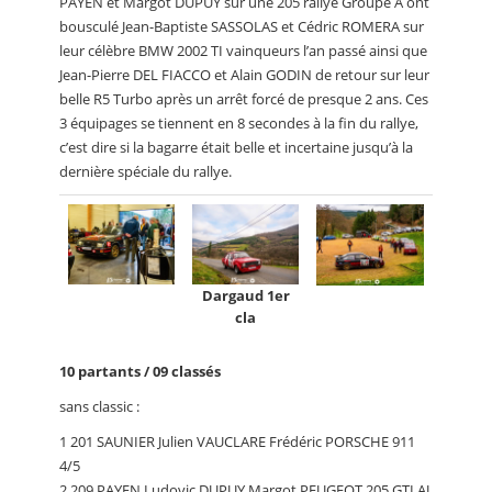
PAYEN et Margot DUPUY sur une 205 rallye Groupe A ont
bousculé Jean-Baptiste SASSOLAS et Cédric ROMERA sur
leur célèbre BMW 2002 TI vainqueurs l’an passé ainsi que
Jean-Pierre DEL FIACCO et Alain GODIN de retour sur leur
belle R5 Turbo après un arrêt forcé de presque 2 ans. Ces
3 équipages se tiennent en 8 secondes à la fin du rallye,
c’est dire si la bagarre était belle et incertaine jusqu’à la
dernière spéciale du rallye.
Dargaud 1er
cla
10 partants / 09 classés
sans classic :
1 201 SAUNIER Julien VAUCLARE Frédéric PORSCHE 911
4/5
2 209 PAYEN Ludovic DUPUY Margot PEUGEOT 205 GTI AJ