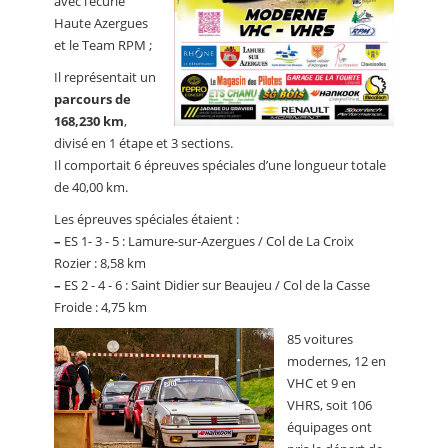
avec l’écurie
Haute Azergues
et le Team RPM ;
Il représentait un
parcours de
168,230 km
,
divisé en 1 étape et 3 sections.
Il comportait 6 épreuves spéciales d’une longueur totale
de 40,00 km.
Les épreuves spéciales étaient :
–
ES 1- 3 - 5 : Lamure-sur-Azergues / Col de La Croix
Rozier : 8,58 km
–
ES 2 - 4 - 6 : Saint Didier sur Beaujeu / Col de la Casse
Froide : 4,75 km
85 voitures
modernes, 12 en
VHC et 9 en
VHRS, soit 106
équipages ont