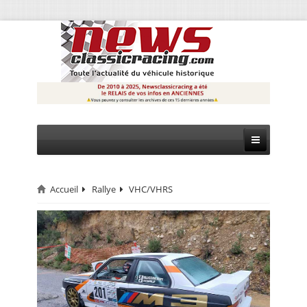
Accueil
Rallye
VHC/VHRS
CIRCUIT
RALLYE
MONTAGNE
EVÈNEMENTS