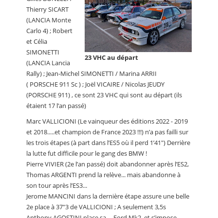
Thierry SICART
(LANCIA Monte
Carlo 4) ; Robert
et Célia
SIMONETTI
23 VHC au départ
(LANCIA Lancia
Rally) ; Jean-Michel SIMONETTI / Marina ARRII
( PORSCHE 911 Sc ) ; Joël VICAIRE / Nicolas JEUDY
(PORSCHE 911) , ce sont 23 VHC qui sont au départ (ils
étaient 17 l’an passé)
Marc VALLICIONI (Le vainqueur des éditions 2022 - 2019
et 2018.....et champion de France 2023 !!!) n’a pas failli sur
les trois étapes (à part dans l’ES5 où il perd 1’41") Derrière
la lutte fut difficile pour le gang des BMW !
Pierre VIVIER (2e l’an passé) doit abandonner après l’ES2,
Thomas ARGENTI prend la relève... mais abandonne à
son tour après l’ES3...
Jerome MANCINI dans la dernière étape assure une belle
2e place à 37"3 de VALLICIONI ; A seulement 3,5s
Anthony AGOSTINI place sa ... Ford Mk2, et s’impose