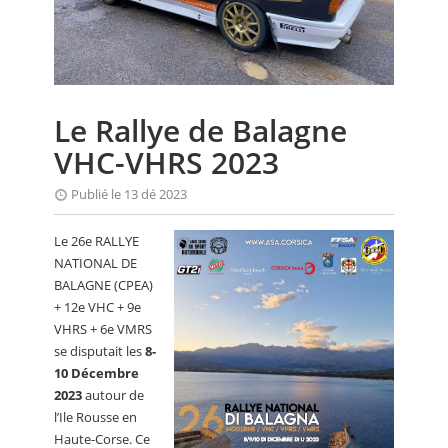
CALENDRIER
FOCUS
VIDEO
Le Rallye de Balagne
ANNUAIRES
VHC-VHRS 2023
PETITES ANNONCES
Publié le 13 dé 2023
Le 26e RALLYE
NATIONAL DE
BALAGNE (CPEA)
+ 12e VHC + 9e
VHRS + 6e VMRS
se disputait les
8-
10 Décembre
2023
autour de
l’Ile Rousse en
Haute-Corse. Ce