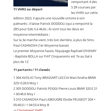
remportant 4 des
5 ZR courues par
11 VHRS au départ
les VHRS sur cette
édition 2023, il ajoute une nouvelle victoire à son
palmarès ; il laisse Patrick DODDOLI (qui a remporté la
ZR5 pour 0,8s !) à 46,6s ; ils sont tous les deux en
moyenne intermédiaire ;
Sur la 3e marche vient, très loin derrière, à plus de 5mn,
Paul CASANOVA (1er Moyenne basse)
Le premier Moyenne haute, l’équipage Raphaël D’HENRY
- Baptiste BOLLA sur FIAT Cinquecento est 7e au Gal à
plus de 12’
11 partants / 11 classés
1 304 AVOLIO Tony BRASSART-LECCIA Marc’Andria BMW
325I 0:26:0 Moy I
2 305 DODDOLI Patrick POGGI Pierre-Louis BMW 320 E 21
+ 00:46.6 Moy I
3 310 CASANOVA Paul LEBOUGRE Elodie PEUGEOT 204 +
05:40.0 / + 04:53.4 Moy B
->
Classement VHRS