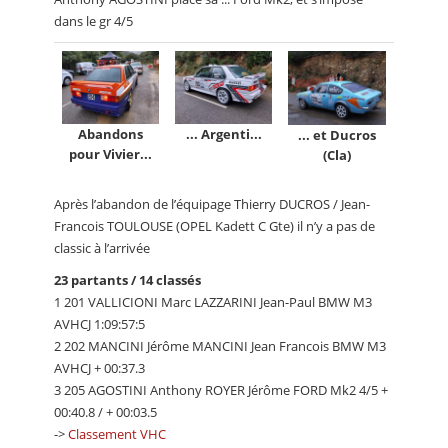
dans le gr 4/5
Abandons
... Argenti...
... et Ducros
pour Vivier...
(Cla)
Après l’abandon de l’équipage Thierry DUCROS / Jean-
Francois TOULOUSE (OPEL Kadett C Gte) il n’y a pas de
classic à l’arrivée
23 partants / 14 classés
1 201 VALLICIONI Marc LAZZARINI Jean-Paul BMW M3
AVHCJ 1:09:57:5
2 202 MANCINI Jérôme MANCINI Jean Francois BMW M3
AVHCJ + 00:37.3
3 205 AGOSTINI Anthony ROYER Jérôme FORD Mk2 4/5 +
00:40.8 / + 00:03.5
->
Classement VHC