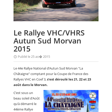
CALENDRIER
FOCUS
VIDEO
Le Rallye VHC/VHRS
ANNUAIRES
Autun Sud Morvan
PETITES ANNONCES
2015
Publié le 25 ao� 2015
Le 44e Rallye National d’Autun Sud Morvan "La
Châtaigne" comptant pour la Coupe de France des
Rallyes VHC en Coef 3,
s’est déroulé les 21, 22 et 23
août dans le Morvan.
C’est sous un
beau soleil d’Août
qu’à démarré le
44ème Rallye