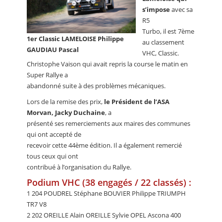
s’impose
avec sa
R5
Turbo, il est 7ème
1er Classic LAMELOISE Philippe
au classement
GAUDIAU Pascal
VHC, Classic.
Christophe Vaison qui avait repris la course le matin en
Super Rallye a
abandonné suite à des problèmes mécaniques.
Lors de la remise des prix,
le Président de l’ASA
Morvan, Jacky Duchaine
, a
présenté ses remerciements aux maires des communes
qui ont accepté de
recevoir cette 44ème édition. Il a également remercié
tous ceux qui ont
contribué à l’organisation du Rallye.
Podium VHC (38 engagés / 22 classés) :
1 204 POUDREL Stéphane BOUVIER Philippe TRIUMPH
TR7 V8
2 202 OREILLE Alain OREILLE Sylvie OPEL Ascona 400