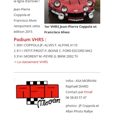
la ligne d’arrivée !
Jean-Pierre
Coppola et
Francisco Alves
remportent cette
1er VHRS Jean-Pierre Coppola et
édition 2015
Francisco Alves
Podium VHRS :
1 309 I COPPOLA JP.-ALVES F. ALPINE A110
2 311 I PETIT-PROST P.-BOINE C. FORD ESCORD MK2
3 314 I MORENT M.-PEYRE G. BMW 2002 TII
->
Le classement VHRS
Infos : ASA MORVAN
Raphaël DIARD
Contact par
Email
06 58 83 57 47
photos : JP Coppola et
Allan Photo Rallye