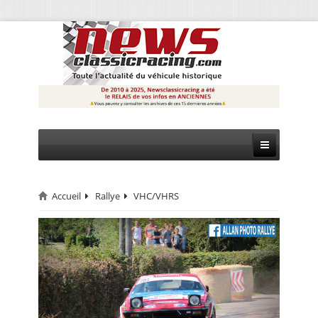
Accueil
Rallye
VHC/VHRS
CIRCUIT
RALLYE
MONTAGNE
EVÈNEMENTS