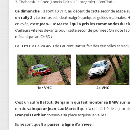
3. Tirabassi/Le Poec (Lancia Delta HF Integrale) + 3m07s6…
Ce dimanche
, ils sont 10 VHC au départ de cette seconde étape a
en rally 2
; Le temps est idéal malgré quelques gelées matinales. H
enlevée,
c’est Jean-Luc Marteil qui a pris les commandes du c
d’ailleurs vite les devants pour cette seconde journée ; On note l
mécanique au CH6D ;
La TOYOTA Celica 4WD de Laurent Battut fait des étincelles et s’adju
1er VHC
2e VHC
C’est un autre
Battut, Benjamin qui fait monter sa BMW sur l
mn du
vainqueur Jean-Luc Marteil
qui n’a rien lâché de la jour
François Lethier
conserve sa place acquise la veille !
Ils ne sont que
8 à passer la ligne d’arrivée
!