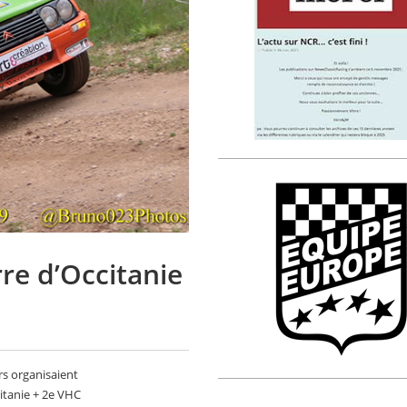
rre d’Occitanie
rs organisaient
itanie + 2e VHC