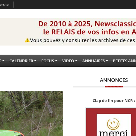
erche
S
CALENDRIER
FOCUS
VIDEO
ANNUAIRES
PETITES AN
ANNONCES
Clap de fin pour NCR :