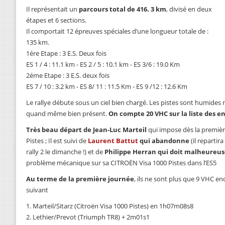
Il représentait un
parcours total de 416. 3 km
, divisé en deux
étapes et 6 sections.
Il comportait 12 épreuves spéciales d’une longueur totale de :
135 km.
1ére Etape : 3 E.S. Deux fois
ES 1 / 4 : 11.1 km - ES 2 / 5 : 10.1 km - ES 3/6 : 19.0 Km
2éme Etape : 3 E.S. deux fois
ES 7 / 10 : 3.2 km - ES 8/ 11 : 11.5 Km - ES 9 /12 : 12.6 Km
Le rallye débute sous un ciel bien chargé. Les pistes sont humides
quand même bien présent.
On compte 20 VHC sur la liste des e
Très beau départ de Jean-Luc Marteil
qui impose dès la premièr
Pistes ; Il est suivi de
Laurent Battut
qui abandonne
(il reparti
rally 2 le dimanche !) et de
Philippe Herran qui doit malheure
problème mécanique sur sa CITROËN Visa 1000 Pistes dans l’ES5
Au terme de la première journée
, ils ne sont plus que 9 VHC en
suivant
1. Marteil/Sitarz (Citroën Visa 1000 Pistes) en 1h07m08s8
2. Lethier/Prevot (Triumph TR8) + 2m01s1