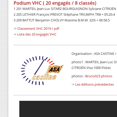
Podium VHC ( 20 engagés / 8 classés)
1 201 MARTEIL Jean-Luc SITARZ-BOURGUIGNON Sylviane CITROËN V
2 205 LETHIER François PREVOT Stéphane TRIUMPH TR8 + 05:20.4
3 209 BATTUT Benjamin CHOLVY Maxime B.M.W. 325i + 06:58.5
->
Classement VHC 2019
/
pdf
->
Liste des 20 engagés VHC
Organisation : ASA CASTINE /
photo1 : MARTEIL Jean-Luc
CITROËN Visa 1000 Pistes
photos :
Bruno023 photos
->
Les éditions précédentes