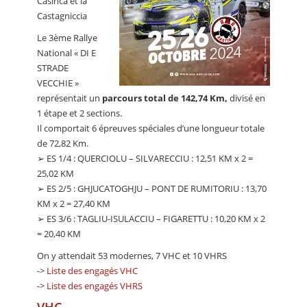
Casinca et la
Castagniccia
Le 3ème Rallye
National « DI E
STRADE
VECCHIE »
représentait un
parcours total de 142,74 Km,
divisé en
1 étape et 2 sections.
Il comportait 6 épreuves spéciales d’une longueur totale
de 72,82 Km.
➢ ES 1/4 : QUERCIOLU – SILVARECCIU : 12,51 KM x 2 =
25,02 KM
➢ ES 2/5 : GHJUCATOGHJU – PONT DE RUMITORIU : 13,70
KM x 2 = 27,40 KM
➢ ES 3/6 : TAGLIU-ISULACCIU – FIGARETTU : 10,20 KM x 2
= 20,40 KM
On y attendait 53 modernes, 7 VHC et 10 VHRS
->
Liste des engagés VHC
->
Liste des engagés VHRS