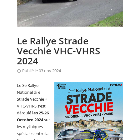
CALENDRIER
FOCUS
VIDEO
Le Rallye Strade
ANNUAIRES
Vecchie VHC-VHRS
PETITES ANNONCES
2024
Publié le 03 nov 2024
Le 3e Rallye
National di e
Strade Vecchie +
VHC-VHRS s’est
déroulé
les 25-26
Octobre 2024
sur
les mythiques
spéciales entre la