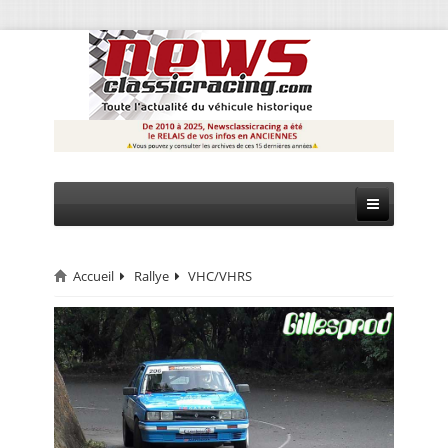
Accueil
Rallye
VHC/VHRS
CIRCUIT
RALLYE
MONTAGNE
EVÈNEMENTS