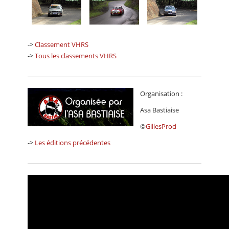
->
Classement VHRS
->
Tous les classements VHRS
Organisation :
Asa Bastiaise
©
GillesProd
->
Les éditions précédentes