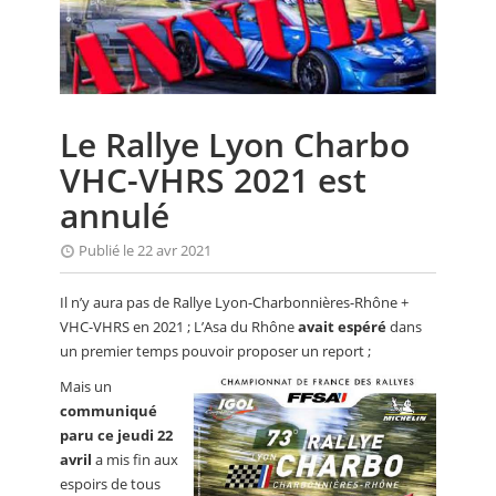
CALENDRIER
FOCUS
VIDEO
Le Rallye Lyon Charbo
ANNUAIRES
VHC-VHRS 2021 est
PETITES ANNONCES
annulé
Publié le 22 avr 2021
Il n’y aura pas de Rallye Lyon-Charbonnières-Rhône +
VHC-VHRS en 2021 ; L’Asa du Rhône
avait espéré
dans
un premier temps pouvoir proposer un report ;
Mais un
communiqué
paru ce jeudi 22
avril
a mis fin aux
espoirs de tous