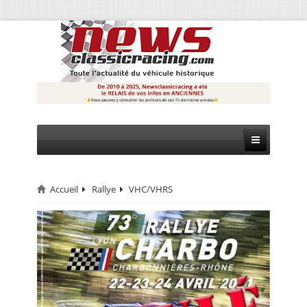
Accueil
Rallye
VHC/VHRS
CIRCUIT
RALLYE
MONTAGNE
EVÈNEMENTS