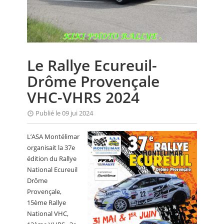
CALENDRIER
FOCUS
VIDEO
Le Rallye Ecureuil-
ANNUAIRES
Drôme Provençale
PETITES ANNONCES
VHC-VHRS 2024
Publié le 09 jui 2024
L’ASA Montélimar
organisait la 37e
édition du Rallye
National Ecureuil
Drôme
Provençale,
15ème Rallye
National VHC,