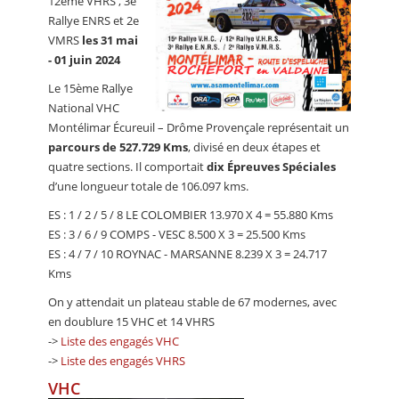
12ème VHRS , 3e
Rallye ENRS et 2e
VMRS
les 31 mai
- 01 juin 2024
Le 15ème Rallye
National VHC
Montélimar Écureuil – Drôme Provençale représentait un
parcours de 527.729 Kms
, divisé en deux étapes et
quatre sections. Il comportait
dix Épreuves Spéciales
d’une longueur totale de 106.097 kms.
ES : 1 / 2 / 5 / 8 LE COLOMBIER 13.970 X 4 = 55.880 Kms
ES : 3 / 6 / 9 COMPS - VESC 8.500 X 3 = 25.500 Kms
ES : 4 / 7 / 10 ROYNAC - MARSANNE 8.239 X 3 = 24.717
Kms
On y attendait un plateau stable de 67 modernes, avec
en doublure 15 VHC et 14 VHRS
->
Liste des engagés VHC
->
Liste des engagés VHRS
VHC