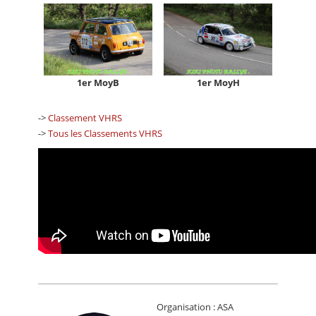
1er MoyB
1er MoyH
->
Classement VHRS
->
Tous les Classements VHRS
Organisation : ASA