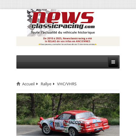
Accueil
Rallye
VHC/VHRS
CIRCUIT
RALLYE
MONTAGNE
EVÈNEMENTS