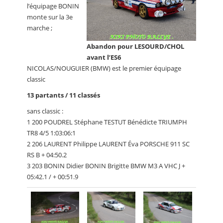
l’équipage BONIN
monte sur la 3e
marche ;
Abandon pour LESOURD/CHOL
avant l’ES6
NICOLAS/NOUGUIER (BMW) est le premier équipage
classic
13 partants / 11 classés
sans classic :
1 200 POUDREL Stéphane TESTUT Bénédicte TRIUMPH
TR8 4/5 1:03:06:1
2 206 LAURENT Philippe LAURENT Éva PORSCHE 911 SC
RS B + 04:50.2
3 203 BONIN Didier BONIN Brigitte BMW M3 A VHC J +
05:42.1 / + 00:51.9