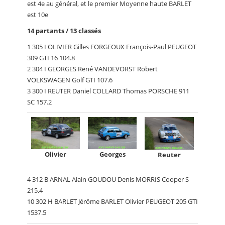
est 4e au général, et le premier Moyenne haute BARLET
est 10e
14 partants / 13 classés
1 305 I OLIVIER Gilles FORGEOUX François-Paul PEUGEOT
309 GTI 16 104.8
2 304 I GEORGES René VANDEVORST Robert
VOLKSWAGEN Golf GTI 107.6
3 300 I REUTER Daniel COLLARD Thomas PORSCHE 911
SC 157.2
Olivier
Georges
Reuter
4 312 B ARNAL Alain GOUDOU Denis MORRIS Cooper S
215.4
10 302 H BARLET Jérôme BARLET Olivier PEUGEOT 205 GTI
1537.5