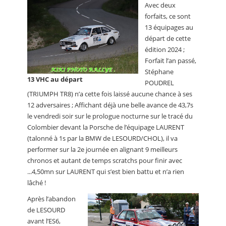
Avec deux
forfaits, ce sont
13 équipages au
départ de cette
édition 2024 ;
Forfait l’an passé,
Stéphane
13 VHC au départ
POUDREL
(TRIUMPH TR8) n’a cette fois laissé aucune chance à ses
12 adversaires ; Affichant déjà une belle avance de 43,7s
le vendredi soir sur le prologue nocturne sur le tracé du
Colombier devant la Porsche de l’équipage LAURENT
(talonné à 1s par la BMW de LESOURD/CHOL), il va
performer sur la 2e journée en alignant 9 meilleurs
chronos et autant de temps scratchs pour finir avec
...4,50mn sur LAURENT qui s’est bien battu et n’a rien
lâché !
Après l’abandon
de LESOURD
avant l’ES6,