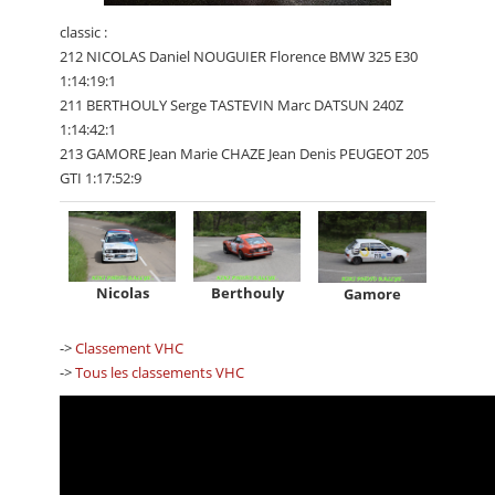
classic :
212 NICOLAS Daniel NOUGUIER Florence BMW 325 E30
1:14:19:1
211 BERTHOULY Serge TASTEVIN Marc DATSUN 240Z
1:14:42:1
213 GAMORE Jean Marie CHAZE Jean Denis PEUGEOT 205
GTI 1:17:52:9
Nicolas
Berthouly
Gamore
->
Classement VHC
->
Tous les classements VHC