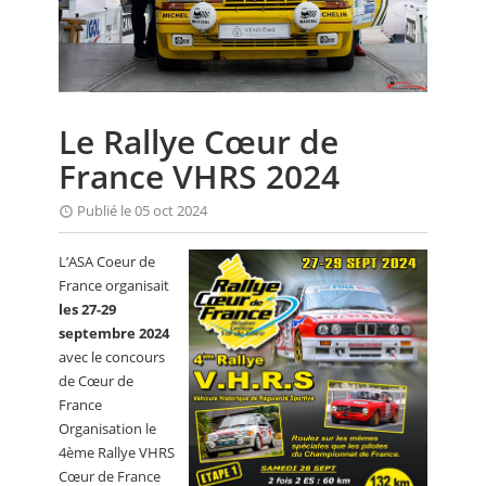
CALENDRIER
FOCUS
VIDEO
Le Rallye Cœur de
ANNUAIRES
France VHRS 2024
PETITES ANNONCES
Publié le 05 oct 2024
L’ASA Coeur de
France organisait
les 27-29
septembre 2024
avec le concours
de Cœur de
France
Organisation le
4ème Rallye VHRS
Cœur de France