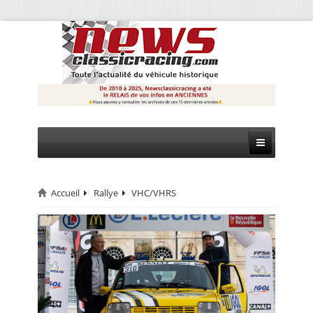
Accueil
Rallye
VHC/VHRS
CIRCUIT
RALLYE
MONTAGNE
EVÈNEMENTS