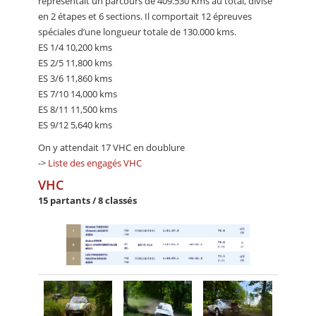
représentait un parcours de 409.530 Kms au total, divisé
en 2 étapes et 6 sections. Il comportait 12 épreuves
spéciales d’une longueur totale de 130.000 kms.
ES 1/4 10,200 kms
ES 2/5 11,800 kms
ES 3/6 11,860 kms
ES 7/10 14,000 kms
ES 8/11 11,500 kms
ES 9/12 5,640 kms
On y attendait 17 VHC en doublure
->
Liste des engagés VHC
VHC
15 partants / 8 classés