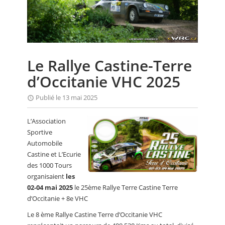
CALENDRIER
FOCUS
VIDEO
Le Rallye Castine-Terre
ANNUAIRES
d’Occitanie VHC 2025
PETITES ANNONCES
Publié le 13 mai 2025
L’Association
Sportive
Automobile
Castine et L’Ecurie
des 1000 Tours
organisaient
les
02-04 mai 2025
le 25ème Rallye Terre Castine Terre
d’Occitanie + 8e VHC
Le 8 ème Rallye Castine Terre d’Occitanie VHC