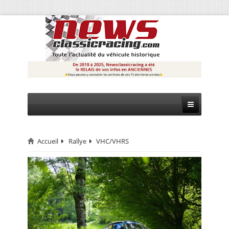
Accueil
Rallye
VHC/VHRS
CIRCUIT
RALLYE
MONTAGNE
EVÈNEMENTS