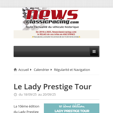
Accueil
Calendrier
Régularité et Navigation
CIRCUIT
RALLYE
Le Lady Prestige Tour
MONTAGNE
du 18/09/25 au 20/09/25
EVÈNEMENTS
La 10ème édition
du Lady Prestige