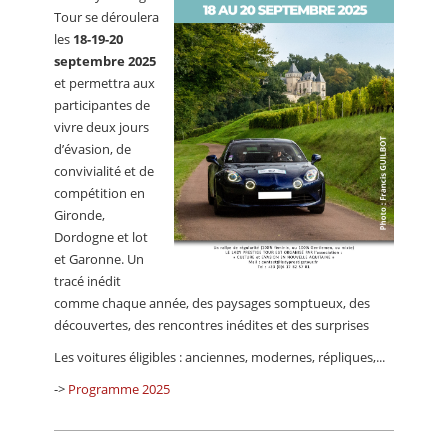
CALENDRIER
Tour se déroulera
les
18-19-20
FOCUS
septembre 2025
et permettra aux
VIDEO
participantes de
vivre deux jours
ANNUAIRES
d’évasion, de
convivialité et de
PETITES ANNONCES
compétition en
Gironde,
Dordogne et lot
et Garonne. Un
tracé inédit
comme chaque année, des paysages somptueux, des
découvertes, des rencontres inédites et des surprises
Les voitures éligibles : anciennes, modernes, répliques,...
->
Programme 2025