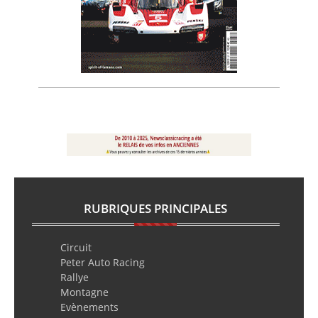
RUBRIQUES PRINCIPALES
Circuit
Peter Auto Racing
Rallye
Montagne
Evènements