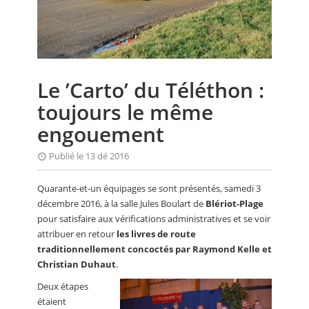
CALENDRIER
FOCUS
VIDEO
Le ’Carto’ du Téléthon :
ANNUAIRES
toujours le même
PETITES ANNONCES
engouement
Publié le 13 dé 2016
Quarante-et-un équipages se sont présentés, samedi 3
décembre 2016, à la salle Jules Boulart de
Blériot-Plage
pour satisfaire aux vérifications administratives et se voir
attribuer en retour
les livres de route
traditionnellement concoctés par Raymond Kelle et
Christian Duhaut
.
Deux étapes
étaient