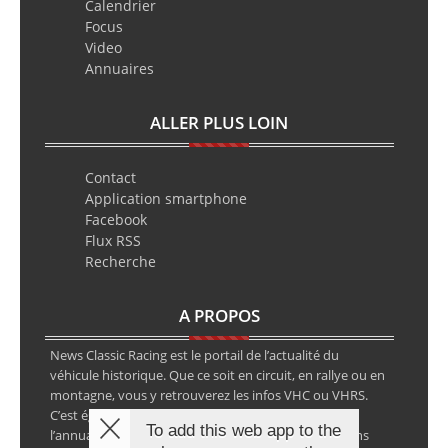
Calendrier
Focus
Video
Annuaires
ALLER PLUS LOIN
Contact
Application smartphone
Facebook
Flux RSS
Recherche
A PROPOS
News Classic Racing est le portail de l’actualité du
véhicule historique. Que ce soit en circuit, en rallye ou en
montagne, vous y retrouverez les infos VHC ou VHRS.
C’est également le calendrier des épreuves ainsi que
To add this web app to the
l’annuaire des spécialistes de la voiture ancienne, sans