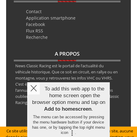
Contact
Application smartphone
Facebook
Flux RSS
Recherche
A PROPOS
News Classic Racing est le portail de l’actualité du
véhicule historique. Que ce soit en circuit, en rallye ou en
montagne, vous y retrouverez les infos VHC ou VHRS.
C’est également le calendrier des épreuves ainsi que
To add this web app to the
l’annuaire des spécialistes de la voiture ancienne, sans
home screen open the
oublier les petites annonces avec notre partenaire Classic
browser option menu and tap on
Racing Annonces.
Add to homescreen
.
The menu can be accessed by pressing
the menu hardware button if your device
has one, or by tapping the top right menu
Ce site utilise des cookies pour le bon fonctionnement du site, aucune
Mentions légales
icon
.