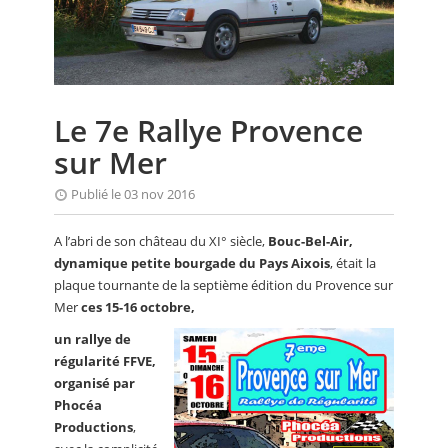
CALENDRIER
FOCUS
VIDEO
Le 7e Rallye Provence
ANNUAIRES
sur Mer
PETITES ANNONCES
Publié le 03 nov 2016
A l’abri de son château du XI° siècle,
Bouc-Bel-Air,
dynamique petite bourgade du Pays Aixois
, était la
plaque tournante de la septième édition du Provence sur
Mer
ces 15-16 octobre,
un rallye de
régularité FFVE,
organisé par
Phocéa
Productions
,