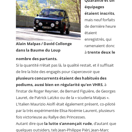
Quarante et un
équipages
étaient inscrits
,
mais neuf forfaits
de dernière heure
étaient
enregistrés, qui
Alain Malpas / David Collonge
ramenaient donc
dans la Baume du Loup
à
trente deux le
nombre des partants.
Si la quantité n’était pas là, la qualité restait, et il suffisait
de lire la liste des engagés pour s’apercevoir que
plusieurs concurrents étaient des habitués des
podiums, aussi bien en régularité qu’en VHRS
, à
l’instar de Roger Reynier, de Bernard Figuière, de Georges
Lauret, de Patrick Latzko ou de la « scuderia Malpas ».
L’Italien Maurizio Aiolfi était également présent, co-piloté
par la très expérimentée Elisa-Noémie Laurent, plusieurs
fois victorieuse au Rallye des Princesses.
Autant dire que
la lutte s’annonçait rude
, d’autant que
quelques outsiders, tels Jean-Philippe Piéri, Jean-Marc