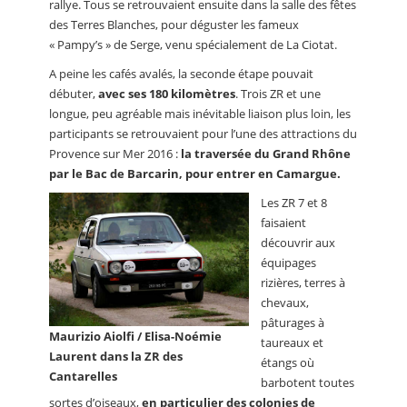
rallye. Tous se retrouvaient ensuite dans la salle des fêtes
des Terres Blanches, pour déguster les fameux
« Pampy’s » de Serge, venu spécialement de La Ciotat.
A peine les cafés avalés, la seconde étape pouvait
débuter,
avec ses 180 kilomètres
. Trois ZR et une
longue, peu agréable mais inévitable liaison plus loin, les
participants se retrouvaient pour l’une des attractions du
Provence sur Mer 2016 :
la traversée du Grand Rhône
par le Bac de Barcarin, pour entrer en Camargue.
Les ZR 7 et 8
faisaient
découvrir aux
équipages
rizières, terres à
chevaux,
pâturages à
Maurizio Aiolfi / Elisa-Noémie
taureaux et
Laurent dans la ZR des
étangs où
Cantarelles
barbotent toutes
sortes d’oiseaux,
en particulier des colonies de