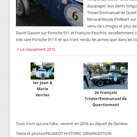
équipages ’aux dents longue
Trivier/Emmanuel de Quert
Minard/Nicole Philibert sur
venu de Limoges et plus de 5
David Gauvin sur Porsche 911 et François Feuchot, excellemment c
très rare Porsche 911 E et qui n’ont rendu les armes que dans les 
->
Le classement 2015
1er Jean &
Marie
2e François
Verrier
Trivier/Emmanuel de
Quertinmont
Tous n’ont qu’une hâte ; revenir en 2016 au départ de Genève.
Texte et photos:PEUGEOT HISTORIC ORGANIZATION