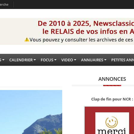
erche
S
CALENDRIER
FOCUS
VIDEO
ANNUAIRES
PETITES AN
ANNONCES
Clap de fin pour NCR :