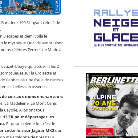
Bars, leur 190 SL ayant refusé de
.
en 3 étapes et demi voilà le
uis le mythique Quai du Mont Blanc
on moins célèbres Fermes de Marie à
 Lauzet-Ubaye qui accueillit les 2
e somptueuse sur la Croisette et
 de Cannes où une foule de curieux
er ces belles carrosseries.
es de cols aux noms enchanteurs
es, La Madeleine, Le Mont Cenis,
la Cayolle, Allos ont tous
s.
13 ZR pour départager les
nu.
Et pour la 4ème fois c’est le
er cette fois sur Jaguar MK2
qui
ion mais talonné de près par 4