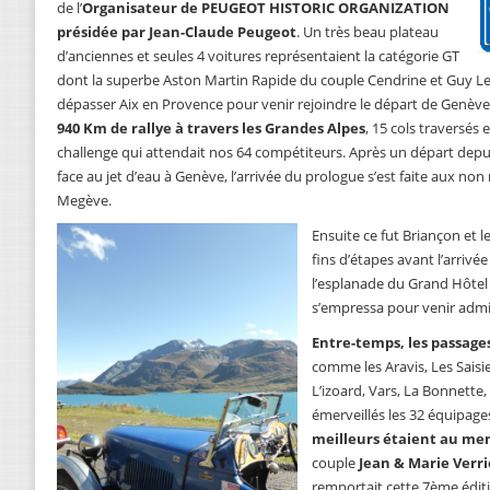
de l’
Organisateur de PEUGEOT HISTORIC ORGANIZATION
présidée par Jean-Claude Peugeot
. Un très beau plateau
d’anciennes et seules 4 voitures représentaient la catégorie GT
dont la superbe Aston Martin Rapide du couple Cendrine et Guy Le 
dépasser Aix en Provence pour venir rejoindre le départ de Genève
940 Km de rallye à travers les Grandes Alpes
, 15 cols traversés 
challenge qui attendait nos 64 compétiteurs. Après un départ dep
face au jet d’eau à Genève, l’arrivée du prologue s’est faite aux n
Megève.
Ensuite ce fut Briançon et le
fins d’étapes avant l’arrivé
l’esplanade du Grand Hôtel
s’empressa pour venir admir
Entre-temps, les passag
comme les Aravis, Les Saisi
L’izoard, Vars, La Bonnette, 
émerveillés les 32 équipage
meilleurs étaient au me
couple
Jean & Marie Verri
remportait cette 7ème édit