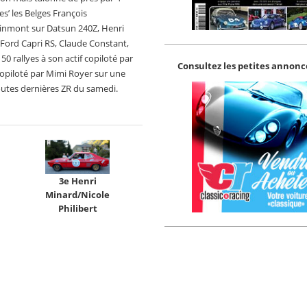
s’ les Belges François
inmont sur Datsun 240Z, Henri
 Ford Capri RS, Claude Constant,
0 rallyes à son actif copiloté par
Consultez les petites annonce
opiloté par Mimi Royer sur une
toutes dernières ZR du samedi.
3e Henri
Minard/Nicole
Philibert