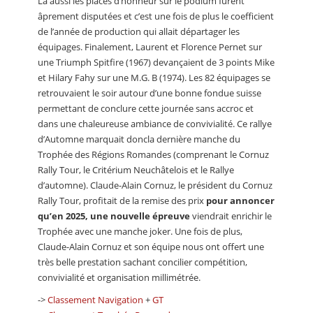
Là aussi les places d’honneur sur le podium furent
âprement disputées et c’est une fois de plus le coefficient
de l’année de production qui allait départager les
équipages. Finalement, Laurent et Florence Pernet sur
une Triumph Spitfire (1967) devançaient de 3 points Mike
et Hilary Fahy sur une M.G. B (1974). Les 82 équipages se
retrouvaient le soir autour d’une bonne fondue suisse
permettant de conclure cette journée sans accroc et
dans une chaleureuse ambiance de convivialité. Ce rallye
d’Automne marquait doncla dernière manche du
Trophée des Régions Romandes (comprenant le Cornuz
Rally Tour, le Critérium Neuchâtelois et le Rallye
d’automne). Claude-Alain Cornuz, le président du Cornuz
Rally Tour, profitait de la remise des prix
pour annoncer
qu’en 2025, une nouvelle épreuve
viendrait enrichir le
Trophée avec une manche joker. Une fois de plus,
Claude-Alain Cornuz et son équipe nous ont offert une
très belle prestation sachant concilier compétition,
convivialité et organisation millimétrée.
->
Classement Navigation
+
GT