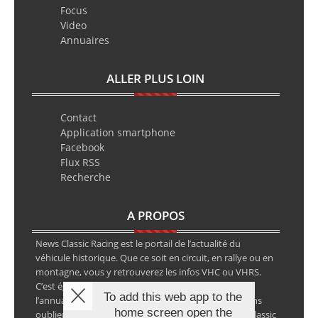
Focus
Video
Annuaires
ALLER PLUS LOIN
Contact
Application smartphone
Facebook
Flux RSS
Recherche
A PROPOS
News Classic Racing est le portail de l’actualité du
véhicule historique. Que ce soit en circuit, en rallye ou en
montagne, vous y retrouverez les infos VHC ou VHRS.
C’est également le calendrier des épreuves ainsi que
To add this web app to the
l’annuaire des spécialistes de la voiture ancienne, sans
home screen open the
oublier les petites annonces avec notre partenaire Classic