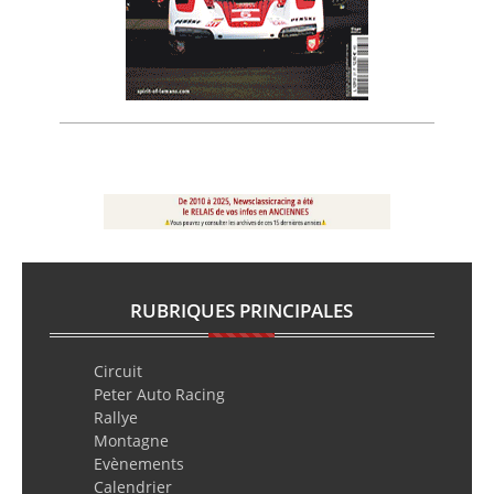
RUBRIQUES PRINCIPALES
Circuit
Peter Auto Racing
Rallye
Montagne
Evènements
Calendrier