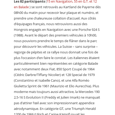
Les 82 participants
(
15 en Navigation, 55 en G.T. et 12
en Balade
) se sont retrouvés au Kartland de Payerne dès
08h00 du matin pour recevoir leur plaque et numéro, et
prendre une chaleureuse collation d’accueil. Aux côtés
d’équipages français, nous retrouvions aussi des
Hongrois engagés en Navigation avec une Porsche 924 S
(1988). Avant le départ des premiers véhicules à 10h00,
nous pouvions prendre le temps de flâner dans le parc
pour découvrir les véhicules. La Suisse – sans surprise –
regorge de pépites et ce rallye nous donnait une fois de
plus l’occasion d’en faire le constat. Les italiennes étaient
particulièrement bien représentées en catégorie Balade
avec notamment deux Fiat, 850 Sport Coupé de 1964
(Cédric Darbre/Tiffany Nicolier) et 128 Special de 1979
(Constantino et Isabelle Cano), et une Alfa Roméo
Giulietta Sprint de 1961 (Maurizio et Elio Aurecchia). Plus
moderne mais toujours aussi attractive, la Mercedes 190
2,5-16 S Evolution II (Freddy et Julien Imark) ne manquait
pas d’attirer l’œil avec son impressionnant appendice
aérodynamique. En catégorie GT, une Triumph Herald
1200 de 1966 (Ulrich et Carine Kämpf) jouait les