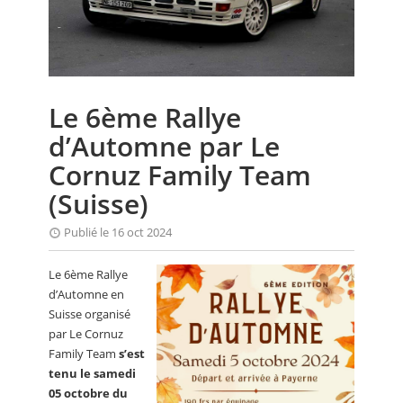
CALENDRIER
FOCUS
VIDEO
Le 6ème Rallye
ANNUAIRES
d’Automne par Le
PETITES ANNONCES
Cornuz Family Team
(Suisse)
Publié le 16 oct 2024
Le 6ème Rallye
d’Automne en
Suisse organisé
par Le Cornuz
Family Team
s’est
tenu le samedi
05 octobre du