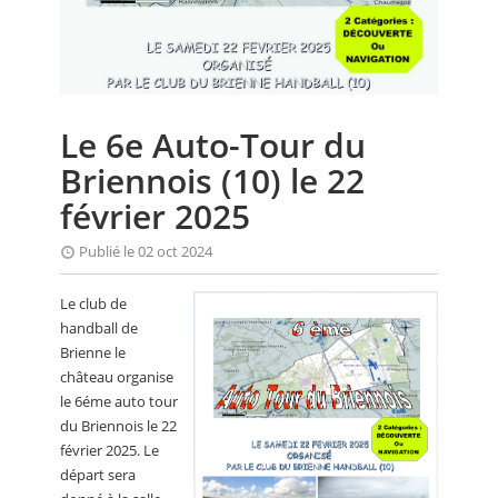
CALENDRIER
FOCUS
VIDEO
Le 6e Auto-Tour du
ANNUAIRES
Briennois (10) le 22
PETITES ANNONCES
février 2025
Publié le 02 oct 2024
Le club de
handball de
Brienne le
château organise
le 6éme auto tour
du Briennois le 22
février 2025. Le
départ sera