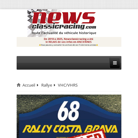
Accueil
Rallye
VHC/VHRS
CIRCUIT
RALLYE
MONTAGNE
EVÈNEMENTS