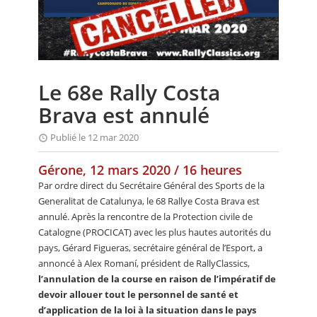
CALENDRIER
FOCUS
VIDEO
Le 68e Rally Costa
ANNUAIRES
Brava est annulé
PETITES ANNONCES
Publié le 12 mar 2020
Gérone, 12 mars 2020 / 16 heures
Par ordre direct du Secrétaire Général des Sports de la
Generalitat de Catalunya, le 68 Rallye Costa Brava est
annulé. Après la rencontre de la Protection civile de
Catalogne (PROCICAT) avec les plus hautes autorités du
pays, Gérard Figueras, secrétaire général de l’Esport, a
annoncé à Alex Romaní, président de RallyClassics,
l’annulation de la course en raison de l’impératif de
devoir allouer tout le personnel de santé et
d’application de la loi à la situation dans le pays