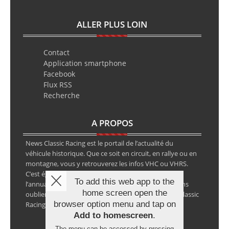
ALLER PLUS LOIN
Contact
Application smartphone
Facebook
Flux RSS
Recherche
A PROPOS
News Classic Racing est le portail de l’actualité du
véhicule historique. Que ce soit en circuit, en rallye ou en
montagne, vous y retrouverez les infos VHC ou VHRS.
C’est également le calendrier des épreuves ainsi que
To add this web app to the
l’annuaire des spécialistes de la voiture ancienne, sans
home screen open the
oublier les petites annonces avec notre partenaire Classic
browser option menu and tap on
Racing Annonces.
Add to homescreen
.
The menu can be accessed by pressing