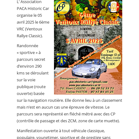
L’ Association
CALENDRIER
PACA Historic Car
organise le 05
FOCUS
avril 2025 le 6ème
VIDEO
VRC (Ventoux
Rallye Classic).
ANNUAIRES
Randonnée
« sportive » à
PETITES ANNONCES
parcours secret
d’environ 290
kms se déroulant
sur la voie
publique (route
ouverte) basée
sur la navigation routière. Elle donne lieu à un classement
mais n’est en aucun cas une épreuve de vitesse. Le
parcours sera représenté en fléché métré avec des CP
(contrôle de passage et des ZCM, zone de carte muette).
Manifestation ouverte à tout véhicule classique,
populaire, youngtimer, sportive et de prestige sans