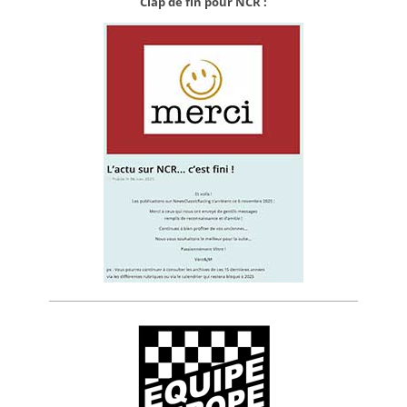
Clap de fin pour NCR :