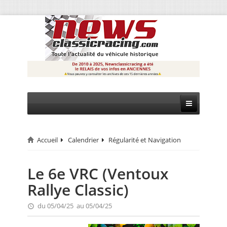
Accueil
Calendrier
Régularité et Navigation
CIRCUIT
RALLYE
Le 6e VRC (Ventoux
Rallye Classic)
MONTAGNE
du 05/04/25 au 05/04/25
EVÈNEMENTS