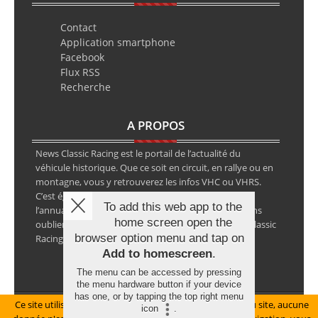
Contact
Application smartphone
Facebook
Flux RSS
Recherche
A PROPOS
News Classic Racing est le portail de l’actualité du
véhicule historique. Que ce soit en circuit, en rallye ou en
montagne, vous y retrouverez les infos VHC ou VHRS.
C’est également le calendrier des épreuves ainsi que
To add this web app to the
l’annuaire des spécialistes de la voiture ancienne, sans
home screen open the
oublier les petites annonces avec notre partenaire Classic
browser option menu and tap on
Racing Annonces.
Add to homescreen
.
The menu can be accessed by pressing
the menu hardware button if your device
has one, or by tapping the top right menu
Ce site utilise des cookies pour le bon fonctionnement du site, aucune
Mentions légales
icon
.