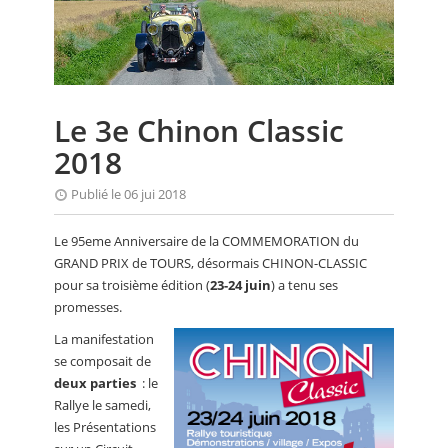
CALENDRIER
FOCUS
VIDEO
Le 3e Chinon Classic
ANNUAIRES
2018
PETITES ANNONCES
Publié le 06 jui 2018
Le 95eme Anniversaire de la COMMEMORATION du
GRAND PRIX de TOURS, désormais CHINON-CLASSIC
pour sa troisième édition (
23-24 juin
) a tenu ses
promesses.
La manifestation
se composait de
deux parties
: le
Rallye le samedi,
les Présentations