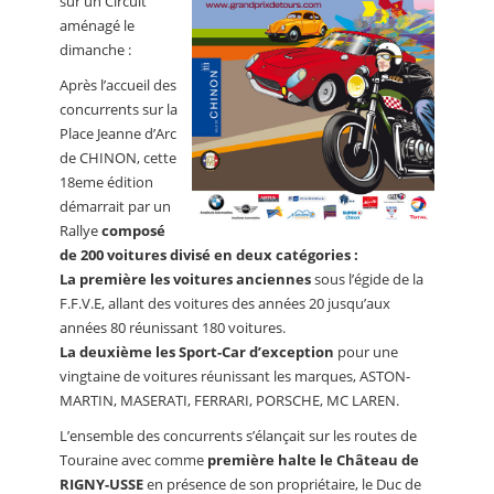
sur un Circuit
aménagé le
dimanche :
Après l’accueil des
concurrents sur la
Place Jeanne d’Arc
de CHINON, cette
18eme édition
démarrait par un
Rallye
composé
de 200 voitures divisé en deux catégories :
La première les voitures anciennes
sous l’égide de la
F.F.V.E, allant des voitures des années 20 jusqu’aux
années 80 réunissant 180 voitures.
La deuxième les Sport-Car d’exception
pour une
vingtaine de voitures réunissant les marques, ASTON-
MARTIN, MASERATI, FERRARI, PORSCHE, MC LAREN.
L’ensemble des concurrents s’élançait sur les routes de
Touraine avec comme
première halte le Château de
RIGNY-USSE
en présence de son propriétaire, le Duc de