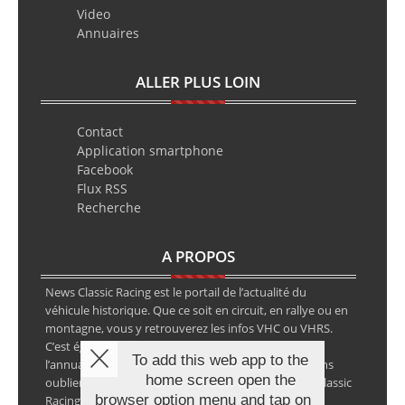
Video
Annuaires
ALLER PLUS LOIN
Contact
Application smartphone
Facebook
Flux RSS
Recherche
A PROPOS
News Classic Racing est le portail de l’actualité du
véhicule historique. Que ce soit en circuit, en rallye ou en
montagne, vous y retrouverez les infos VHC ou VHRS.
C’est également le calendrier des épreuves ainsi que
To add this web app to the
l’annuaire des spécialistes de la voiture ancienne, sans
home screen open the
oublier les petites annonces avec notre partenaire Classic
browser option menu and tap on
Racing Annonces.