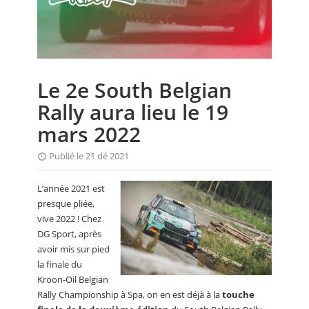
CALENDRIER
FOCUS
VIDEO
Le 2e South Belgian
ANNUAIRES
Rally aura lieu le 19
PETITES ANNONCES
mars 2022
Publié le 21 dé 2021
L’année 2021 est
presque pliée,
vive 2022 ! Chez
DG Sport, après
avoir mis sur pied
la finale du
Kroon-Oil Belgian
Rally Championship à Spa, on en est déjà à la
touche