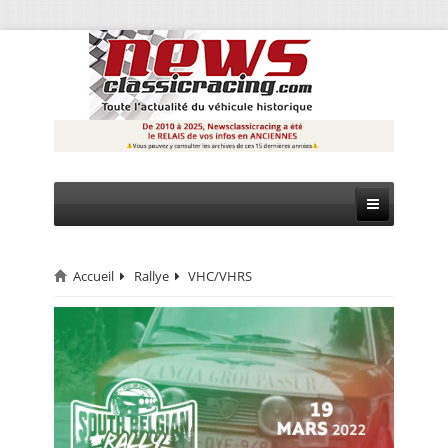
Accueil
Rallye
VHC/VHRS
CIRCUIT
RALLYE
MONTAGNE
EVÈNEMENTS