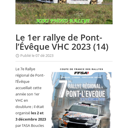
CALENDRIER
FOCUS
VIDEO
Le 1er rallye de Pont-
ANNUAIRES
l’Évêque VHC 2023 (14)
PETITES ANNONCES
Publié le 07 dé 2023
Le 7e Rallye
régional de Pont-
l’Évêque
accueillait cette
année son 1er
VHC en
doublure ; il était
organisé
les 2 et
3 décembre 2023
par l’ASA Boucles