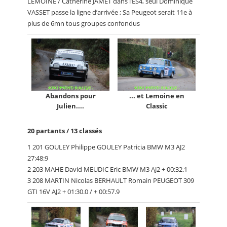
LEMOINE / Catherine JAMET dans l’ES4, seul Dominique
VASSET passe la ligne d’arrivée ; Sa Peugeot serait 11e à
plus de 6mn tous groupes confondus
Abandons pour
... et Lemoine en
Julien....
Classic
20 partants / 13 classés
1 201 GOULEY Philippe GOULEY Patricia BMW M3 AJ2
27:48:9
2 203 MAHE David MEUDIC Eric BMW M3 AJ2 + 00:32.1
3 208 MARTIN Nicolas BERHAULT Romain PEUGEOT 309
GTI 16V AJ2 + 01:30.0 / + 00:57.9