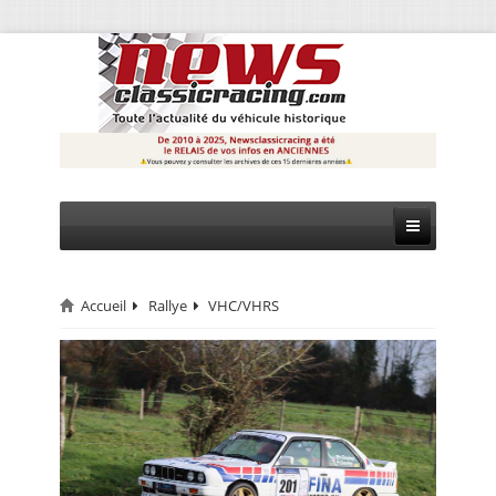
Accueil
Rallye
VHC/VHRS
CIRCUIT
RALLYE
MONTAGNE
EVÈNEMENTS