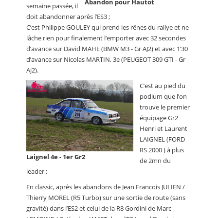
Abandon pour Hautot
semaine passée, il
doit abandonner après l’ES3 ;
C’est Philippe GOULEY qui prend les rênes du rallye et ne
lâche rien pour finalement l’emporter avec 32 secondes
d’avance sur David MAHE (BMW M3 - Gr AJ2) et avec 1’30
d’avance sur Nicolas MARTIN, 3e (PEUGEOT 309 GTI - Gr
Aj2).
C’est au pied du
podium que l’on
trouve le premier
équipage Gr2
Henri et Laurent
LAIGNEL (FORD
RS 2000 ) à plus
Laignel 4e - 1er Gr2
de 2mn du
leader ;
En classic, après les abandons de Jean Francois JULIEN /
Thierry MOREL (R5 Turbo) sur une sortie de route (sans
gravité) dans l’ES2 et celui de la R8 Gordini de Marc