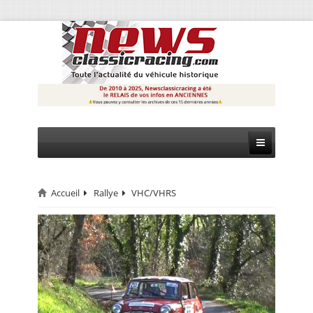
Accueil
Rallye
VHC/VHRS
CIRCUIT
RALLYE
MONTAGNE
EVÈNEMENTS