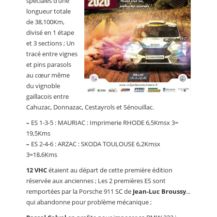
spéciales d’une
longueur totale
de 38,100Km,
divisé en 1 étape
et 3 sections ; Un
tracé entre vignes
et pins parasols
au cœur même
du vignoble
gaillacois entre
Cahuzac, Donnazac, Cestayrols et Sénouillac.
–
ES 1-3-5 : MAURIAC : Imprimerie RHODE 6,5Kmsx 3=
19,5Kms
–
ES 2-4-6 : ARZAC : SKODA TOULOUSE 6,2Kmsx
3=18,6Kms
12 VHC
étaient au départ de cette première édition
réservée aux anciennes ; Les 2 premières ES sont
remportées par la Porsche 911 SC de
Jean-Luc Broussy
...
qui abandonne pour problème mécanique ;