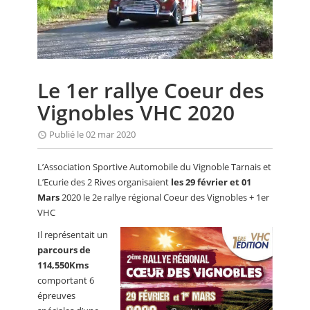
CALENDRIER
FOCUS
VIDEO
Le 1er rallye Coeur des
ANNUAIRES
Vignobles VHC 2020
PETITES ANNONCES
Publié le 02 mar 2020
L’Association Sportive Automobile du Vignoble Tarnais et
L’Ecurie des 2 Rives organisaient
les 29 février et 01
Mars
2020 le 2e rallye régional Coeur des Vignobles + 1er
VHC
Il représentait un
parcours de
114,550Kms
comportant 6
épreuves