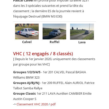
Pascal Calvel
en profite pour imposer sa BMW 323 i
dans les 3 spéciales suivantes et prend la tête du
classement ; la dernière ES de la journée revient à
l’équipage Destruel (BMW M3 E30)
Calvel
Ruffel
Lava
VHC ( 12 engagés / 8 classés)
[ Depuis le 1er janvier 2020, uniquement des classements
par groupe pour les VHC]
Groupes 1/2/3/4/5
- 1er 201 CALVEL Pascal BASAIA
Williams BMW 323
Groupes AJ/BJ/NJ
- 1er 209 RUFFEL Alain AURIOL Patrice
Talbot Samba Rallye
Groupe Classic
1er 211 LAVA Aurélien CAMBIER Emilie
Austin Cooper S
->
Classement VHC 2020
/
pdf