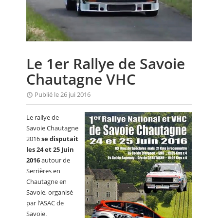
CALENDRIER
FOCUS
VIDEO
Le 1er Rallye de Savoie
ANNUAIRES
Chautagne VHC
PETITES ANNONCES
Publié le 26 jui 2016
Le rallye de
Savoie Chautagne
2016
se disputait
les 24 et 25 Juin
2016
autour de
Serrières en
Chautagne en
Savoie, organisé
par l’ASAC de
Savoie.