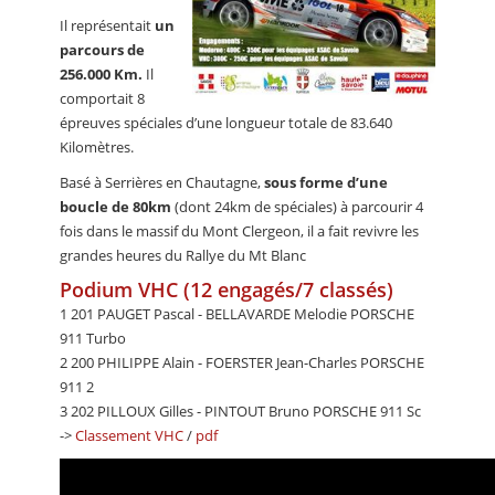
Il représentait
un
parcours de
256.000 Km.
Il
comportait 8
épreuves spéciales d’une longueur totale de 83.640
Kilomètres.
Basé à Serrières en Chautagne,
sous forme d’une
boucle de 80km
(dont 24km de spéciales) à parcourir 4
fois dans le massif du Mont Clergeon, il a fait revivre les
grandes heures du Rallye du Mt Blanc
Podium VHC (12 engagés/7 classés)
1 201 PAUGET Pascal - BELLAVARDE Melodie PORSCHE
911 Turbo
2 200 PHILIPPE Alain - FOERSTER Jean-Charles PORSCHE
911 2
3 202 PILLOUX Gilles - PINTOUT Bruno PORSCHE 911 Sc
->
Classement VHC
/
pdf