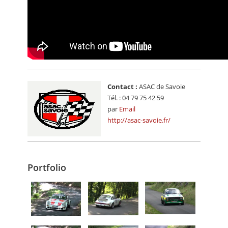
Contact :
ASAC de Savoie
Tél. : 04 79 75 42 59
par
Email
http://asac-savoie.fr/
Portfolio