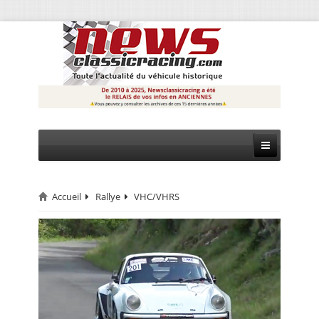
Accueil
Rallye
VHC/VHRS
CIRCUIT
RALLYE
MONTAGNE
EVÈNEMENTS