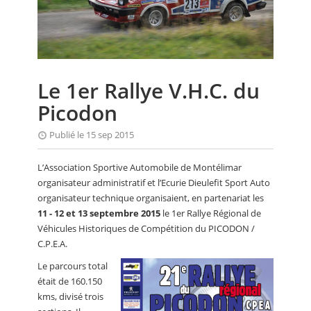
CALENDRIER
FOCUS
VIDEO
Le 1er Rallye V.H.C. du
ANNUAIRES
Picodon
PETITES ANNONCES
Publié le 15 sep 2015
L’Association Sportive Automobile de Montélimar
organisateur administratif et l’Ecurie Dieulefit Sport Auto
organisateur technique organisaient, en partenariat les
11 - 12 et 13 septembre 2015
le 1er Rallye Régional de
Véhicules Historiques de Compétition du PICODON /
C.P.E.A.
Le parcours total
était de 160.150
kms, divisé trois