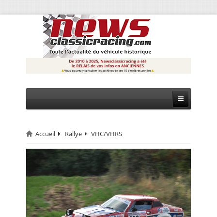
Accueil
Rallye
VHC/VHRS
CIRCUIT
RALLYE
MONTAGNE
EVÈNEMENTS