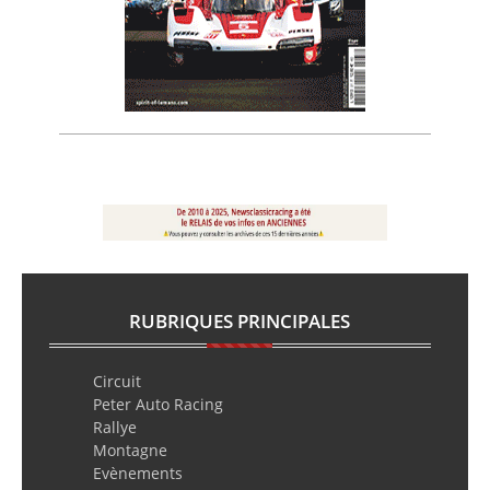
RUBRIQUES PRINCIPALES
Circuit
Peter Auto Racing
Rallye
Montagne
Evènements