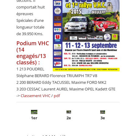
sections. Il
comportait huit
épreuves
Spéciales d’une
longueur totale
de 39.950 Kms.
Podium VHC
(14
engagés/13
classés) :
1 213 POUDREL
Stéphane BERARD Florence TRIUMPH TR7 V8
2 200 BERARD Eddy TACUSSEL Maxime FORD MK2
3 203 CESSAC Laurent AUREL Maxime OPEL Kadett GTE
->
Classement VHC
/
pdf
1er
2e
3e