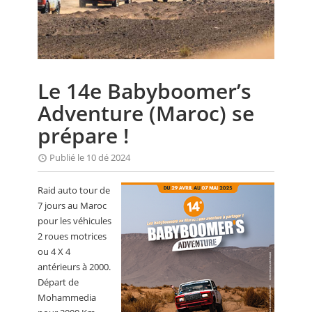
CALENDRIER
FOCUS
VIDEO
Le 14e Babyboomer’s
ANNUAIRES
Adventure (Maroc) se
PETITES ANNONCES
prépare !
Publié le 10 dé 2024
Raid auto tour de
7 jours au Maroc
pour les véhicules
2 roues motrices
ou 4 X 4
antérieurs à 2000.
Départ de
Mohammedia