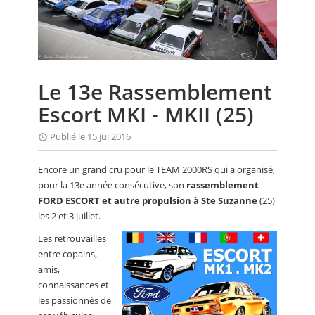
CALENDRIER
FOCUS
VIDEO
Le 13e Rassemblement
ANNUAIRES
Escort MKI - MKII (25)
PETITES ANNONCES
Publié le 15 jui 2016
Encore un grand cru pour le TEAM 2000RS qui a organisé,
pour la 13e année consécutive, son
rassemblement
FORD ESCORT et autre propulsion à Ste Suzanne
(25)
les 2 et 3 juillet.
Les retrouvailles
entre copains,
amis,
connaissances et
les passionnés de