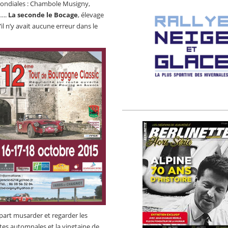
ndiales : Chambole Musigny,
…..
La seconde le Bocage
, élevage
’il n’y avait aucune erreur dans le
part musarder et regarder les
tes automnales et la vingtaine de