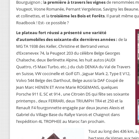
Bourguignon ; l
a première à travers les vignes
de renommées mo
Vougeot, Vosne Romanée, Pernant Vergelesse, Savigny les Beaune
et collinettes, et la
troisième les Bois et Forêts
. Il parait même qu
Roadbook ! Est- ce possible ?
Le plateau fort réussi a présenté une variété
d’automobiles des soixante-dix dernières années :
de la
MG TA 1938 des Keller, Christine et Bertrand venus
d’Excenevex 74, la Peugeot 203 du célèbre Belge Georges
Chalseche, deux Berlinette Alpine, les huit autos (AUDI
Quattro, r5 Maxi Turbo, etc..) du club DENKA du Val de Travers
en Suisse, VW coccinelle et Golf GTi , Jaguar Mark 2, Type E V12,
Volvo 544 Belge des Darthout, Belge aussi la DAF Coupé de
Jean Marc HENEN ET Anne Marie ROGEMANS, quelques
Porsche 911 E, SC et 914 , une Citroën DS qui fête ses soixante
printemps , deux FERRARI, deux TRIUMPH TR4 et 250 et la
Renault F4 fourgonnette engagée par deux Jeunes Alexis et
Gabriel du Village Base du Rallye Varois et Chaignot dans
l’expédition 4L TROPHEE au Maroc l’an prochain.
Tout au long des 436 km, à 
hectares de Vignes aux tein