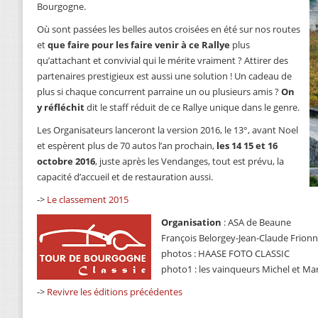
Bourgogne.
Où sont passées les belles autos croisées en été sur nos routes
et
que faire pour les faire venir à ce Rallye
plus
qu’attachant et convivial qui le mérite vraiment ? Attirer des
partenaires prestigieux est aussi une solution ! Un cadeau de
plus si chaque concurrent parraine un ou plusieurs amis ?
On
y réfléchit
dit le staff réduit de ce Rallye unique dans le genre.
Les Organisateurs lanceront la version 2016, le 13°, avant Noel
et espèrent plus de 70 autos l’an prochain,
les 14 15 et 16
octobre 2016
, juste après les Vendanges, tout est prévu, la
capacité d’accueil et de restauration aussi.
->
Le classement 2015
Organisation
: ASA de Beaune
François Belorgey-Jean-Claude Frion
photos : HAASE FOTO CLASSIC
photo1 : les vainqueurs Michel et Ma
->
Revivre les éditions précédentes