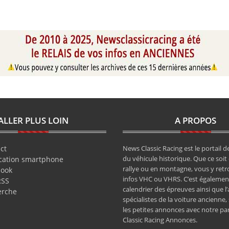
ALLER PLUS LOIN
A PROPOS
ct
News Classic Racing est le portail de
du véhicule historique. Que ce soit 
cation smartphone
rallye ou en montagne, vous y retr
book
infos VHC ou VHRS. C’est également
RSS
calendrier des épreuves ainsi que l
erche
spécialistes de la voiture ancienne,
les petites annonces avec notre pa
Classic Racing Annonces.