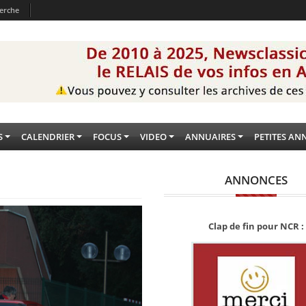
erche
S
CALENDRIER
FOCUS
VIDEO
ANNUAIRES
PETITES AN
ANNONCES
Clap de fin pour NCR :