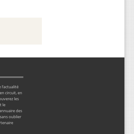
 l’actualité
en circuit, en
ouverez les
 le
’annuaire des
 sans oublier
rtenaire