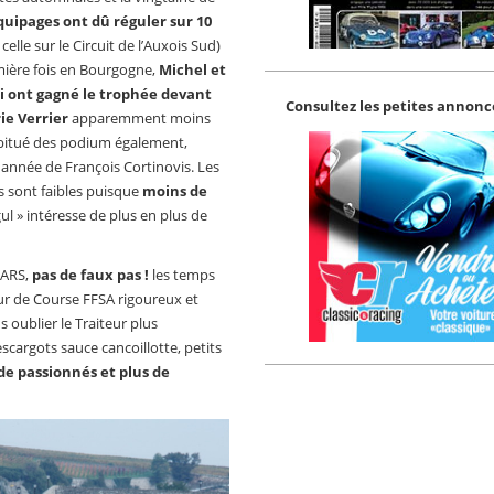
équipages ont dû réguler sur 10
celle sur le Circuit de l’Auxois Sud)
emière fois en Bourgogne,
Michel et
i ont gagné le trophée devant
Consultez les petites annonce
ie Verrier
apparemment moins
abitué des podium également,
 année de François Cortinovis. Les
rs sont faibles puisque
moins de
gul » intéresse de plus en plus de
CARS,
pas de faux pas !
les temps
ur de Course FFSA rigoureux et
s oublier le Traiteur plus
escargots sauce cancoillotte, petits
 de passionnés et plus de