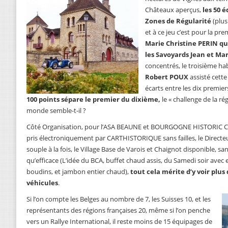
Châteaux aperçus,
les 50 
Zones de Régularité
(plus 
et à ce jeu c’est pour la pr
Marie Christine PERIN qu
les Savoyards Jean et Mar
concentrés, le troisième h
Robert POUX
assisté cette
écarts entre les dix premie
100 points sépare le premier du dixième,
le « challenge de la ré
monde semble-t-il ?
Côté Organisation, pour l’ASA BEAUNE et BOURGOGNE HISTORIC 
pris électroniquement par CARTHISTORIQUE sans failles, le Directe
souple à la fois, le Village Base de Varois et Chaignot disponible, san
qu’efficace (L’idée du BCA, buffet chaud assis, du Samedi soir avec 
boudins, et jambon entier chaud),
tout cela mérite d’y voir plus
véhicules
.
Si l’on compte les Belges au nombre de 7, les Suisses 10, et les
représentants des régions françaises 20, même si l’on penche
vers un Rallye International, il reste moins de 15 équipages de