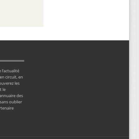
 l’actualité
en circuit, en
ouverez les
 le
’annuaire des
 sans oublier
rtenaire