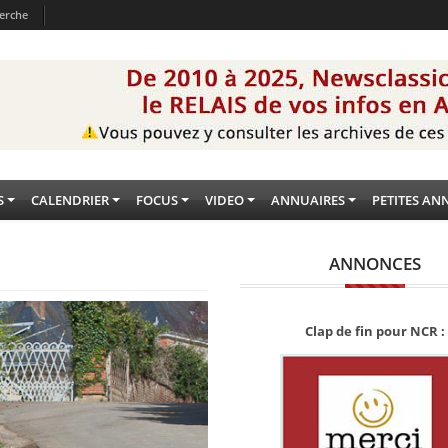
erche
S
CALENDRIER
FOCUS
VIDEO
ANNUAIRES
PETITES AN
ANNONCES
Clap de fin pour NCR :