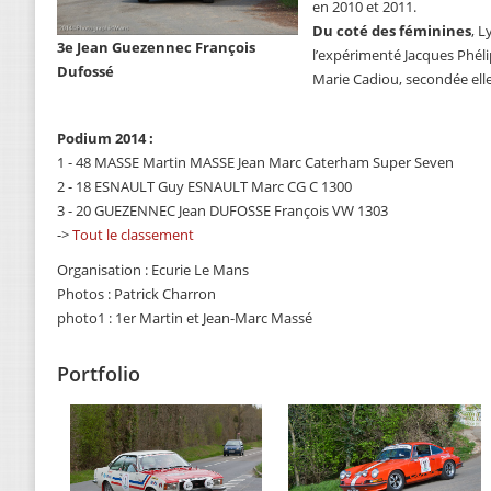
en 2010 et 2011.
Du coté des féminines
, L
3e Jean Guezennec François
l’expérimenté Jacques Phélip
Dufossé
Marie Cadiou, secondée ell
Podium 2014 :
1 - 48 MASSE Martin MASSE Jean Marc Caterham Super Seven
2 - 18 ESNAULT Guy ESNAULT Marc CG C 1300
3 - 20 GUEZENNEC Jean DUFOSSE François VW 1303
->
Tout le classement
Organisation : Ecurie Le Mans
Photos : Patrick Charron
photo1 : 1er Martin et Jean-Marc Massé
Portfolio