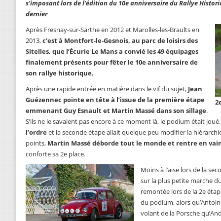
s’imposant lors de l’édition du 10e anniversaire du Rallye Historiq
dernier
Après Fresnay-sur-Sarthe en 2012 et Marolles-les-Braults en
2013,
c’est à Montfort-le-Gesnois, au parc de loisirs des
Sitelles, que l’Écurie Le Mans a convié les 49 équipages
finalement présents pour fêter le 10e anniversaire de
son rallye historique.
Après une rapide entrée en matière dans le vif du sujet,
Jean
Guézennec pointe en tête à l’issue de la première étape
2
emmenant Guy Esnault et Martin Massé dans son sillage
.
S’ils ne le savaient pas encore à ce moment là, le podium était joué
l’ordre
et la seconde étape allait quelque peu modifier la hiérarchi
points,
Martin Massé déborde tout le monde et rentre en va
conforte sa 2e place.
Moins à l’aise lors de la s
sur la plus petite marche d
remontée lors de la 2e éta
du podium, alors qu’Antoin
volant de la Porsche qu’And